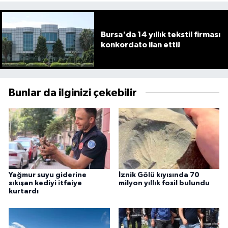
Bursa'da 14 yıllık tekstil firması
konkordato ilan etti!
Bunlar da ilginizi çekebilir
Yağmur suyu giderine
İznik Gölü kıyısında 70
sıkışan kediyi itfaiye
milyon yıllık fosil bulundu
kurtardı