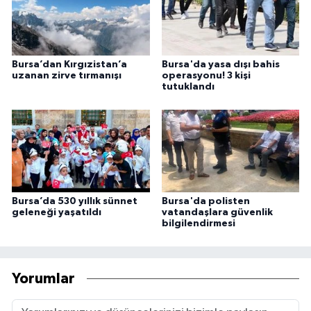
Bursa’dan Kırgızistan’a
Bursa'da yasa dışı bahis
uzanan zirve tırmanışı
operasyonu! 3 kişi
tutuklandı
Bursa’da 530 yıllık sünnet
Bursa'da polisten
geleneği yaşatıldı
vatandaşlara güvenlik
bilgilendirmesi
Yorumlar