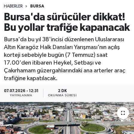
HABERLER
BURSA
Sağlık
Bursa'da sürücüler dikkat!
Bu yollar trafiğe kapanacak
Spor
Bursa'da bu yıl 38'incisi düzenlenen Uluslararası
Teknoloji
Altın Karagöz Halk Dansları Yarışması'nın açılış
korteji sebebiyle bugün (7 Temmuz) saat
Yaşam
17.00'den itibaren Heykel, Setbaşı ve
Çakırhamam güzergahlarındaki ana arterler araç
trafiğine kapatılacak.
07.07.2026 - 12:31
2 DK
YAYINLANMA
OKUNMA SÜRESI