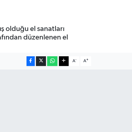
ş olduğu el sanatları
rafından düzenlenen el
-
+
A
A