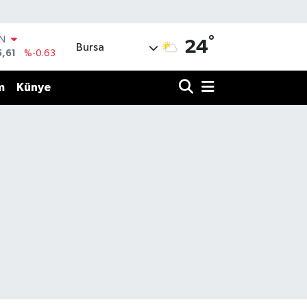
°
R
24
Bursa
43
%0.16
17
%-0.02
m
Künye
İN
63
%0.07
ALTIN
81
%1.44
00
%70
IN
5,61
%-0.63