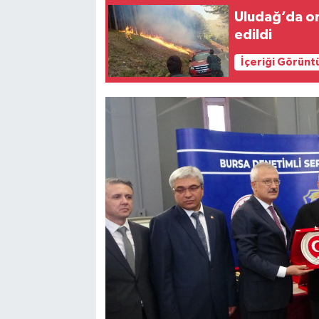
Uludağ’da or
edildi
İçeriği Görünt