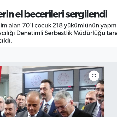
in el becerileri sergilendi
itim alan 70'i çocuk 218 yükümlünün yapmı
vcılığı Denetimli Serbestlik Müdürlüğü ta
ıldı.