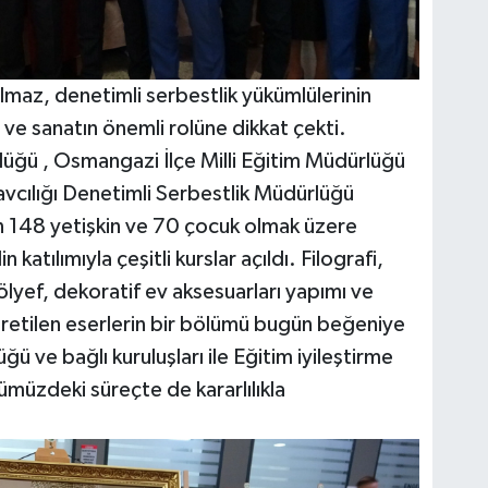
az, denetimli serbestlik yükümlülerinin
ve sanatın önemli rolüne dikkat çekti.
rlüğü , Osmangazi İlçe Milli Eğitim Müdürlüğü
avcılığı Denetimli Serbestlik Müdürlüğü
an 148 yetişkin ve 70 çocuk olmak üzere
atılımıyla çeşitli kurslar açıldı. Filografi,
rölyef, dekoratif ev aksesuarları yapımı ve
üretilen eserlerin bir bölümü bugün beğeniye
ğü ve bağlı kuruluşları ile Eğitim iyileştirme
müzdeki süreçte de kararlılıkla