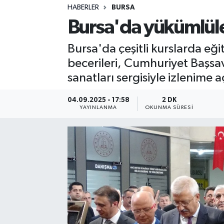
HABERLER
BURSA
Sağlık
Bursa'da yükümlüler
Spor
Bursa'da çeşitli kurslarda eğ
becerileri, Cumhuriyet Başsa
Teknoloji
sanatları sergisiyle izlenime aç
Yaşam
04.09.2025 - 17:58
2 DK
YAYINLANMA
OKUNMA SÜRESI