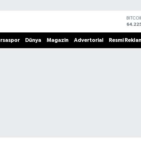
DOLA
47,71
EURO
55,03
rsaspor
Dünya
Magazin
Advertorial
Resmi Rekla
STERL
64,24
GRAM 
6574.
BİST1
13.799
BITCO
64.22