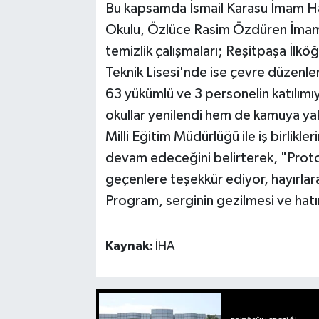
Bu kapsamda İsmail Karasu İmam Ha
Okulu, Özlüce Rasim Özdüren İmam 
temizlik çalışmaları; Reşitpaşa İlk
Teknik Lisesi'nde ise çevre düzenlem
63 yükümlü ve 3 personelin katılımı
okullar yenilendi hem de kamuya yakl
Milli Eğitim Müdürlüğü ile iş birlikle
devam edeceğini belirterek, "Proto
geçenlere teşekkür ediyor, hayırlara
Program, serginin gezilmesi ve hatır
Kaynak:
İHA