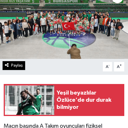
Paylaş
-
+
A
A
Yeşil beyazlılar
Özlüce'de dur durak
bilmiyor
Maçın başında A Takım oyuncuları fiziksel