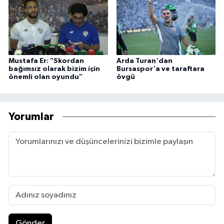
Mustafa Er: "Skordan
Arda Turan'dan
bağımsız olarak bizim için
Bursaspor'a ve taraftara
önemli olan oyundu"
övgü
Yorumlar
Gönder