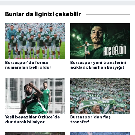
Bunlar da ilginizi çekebilir
Bursaspor’da forma
Bursaspor yeni transferini
numaraları belli oldu!
açıkladı: Emirhan Başyiğit
Yeşil beyazlılar Özlüce'de
Bursaspor'dan flaş
dur durak bilmiyor
transfer!