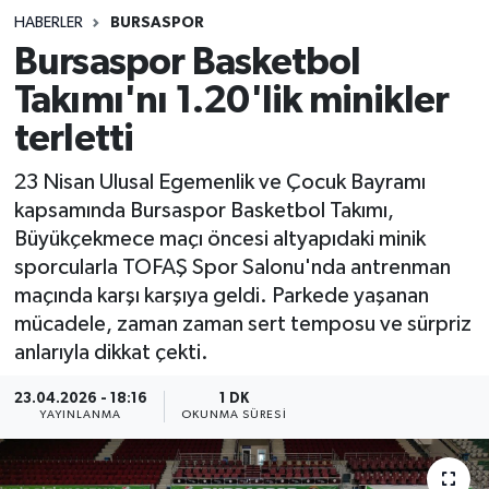
HABERLER
BURSASPOR
Sağlık
Bursaspor Basketbol
Takımı'nı 1.20'lik minikler
Spor
terletti
Teknoloji
23 Nisan Ulusal Egemenlik ve Çocuk Bayramı
Yaşam
kapsamında Bursaspor Basketbol Takımı,
Büyükçekmece maçı öncesi altyapıdaki minik
sporcularla TOFAŞ Spor Salonu'nda antrenman
maçında karşı karşıya geldi. Parkede yaşanan
mücadele, zaman zaman sert temposu ve sürpriz
anlarıyla dikkat çekti.
23.04.2026 - 18:16
1 DK
YAYINLANMA
OKUNMA SÜRESI