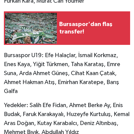
Furkan Kara, Murat Can Youmer
Bursaspor'dan flaş
transfer!
Bursaspor U19: Efe Halaçlar, İsmail Korkmaz,
Enes Kaya, Yiğit Türkmen, Taha Karataş, Emre
Suna, Arda Ahmet Güneş, Cihat Kaan Çatak,
Ahmet Hakman Atış, Emirhan Karatepe, Barış
Galfa
Yedekler: Salih Efe Fidan, Ahmet Berke Ay, Enis
Budak, Faruk Karakayalı, Huzeyfe Kurtuluş, Kemal
Aras Doğan, Kutay Karabalcı, Deniz Altınbaş,
Mehmet Bıyık, Abdullah Yıldız