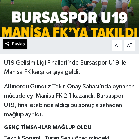
Paylaş
-
+
A
A
U19 Gelişim Ligi Finalleri’nde Bursaspor U19 ile
Manisa FK karşı karşıya geldi.
Altınordu Gündüz Tekin Onay Sahası'nda oynanan
mücadeleyi Manisa FK 2-1 kazandı. Bursaspor
U19, final etabında aldığı bu sonuçla sahadan
mağlup ayrıldı.
GENÇ TİMSAHLAR MAĞLUP OLDU
Teknik Sorumlu Turan Şen yönetimindeki