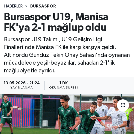
HABERLER
BURSASPOR
Sağlık
Bursaspor U19, Manisa
FK'ya 2-1 mağlup oldu
Spor
Bursaspor U19 Takımı, U19 Gelişim Ligi
Teknoloji
Finalleri'nde Manisa FK ile karşı karşıya geldi.
Altınordu Gündüz Tekin Onay Sahası'nda oynanan
Yaşam
mücadelede yeşil-beyazlılar, sahadan 2-1'lik
mağlubiyetle ayrıldı.
13.05.2026 - 21:24
1 DK
YAYINLANMA
OKUNMA SÜRESI