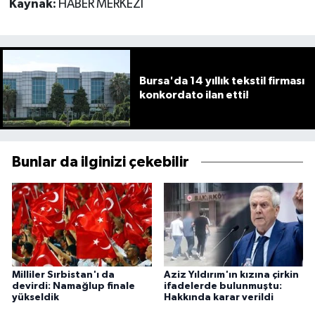
Kaynak:
HABER MERKEZİ
Bursa'da 14 yıllık tekstil firması
konkordato ilan etti!
Bunlar da ilginizi çekebilir
Milliler Sırbistan'ı da
Aziz Yıldırım'ın kızına çirkin
devirdi: Namağlup finale
ifadelerde bulunmuştu:
yükseldik
Hakkında karar verildi