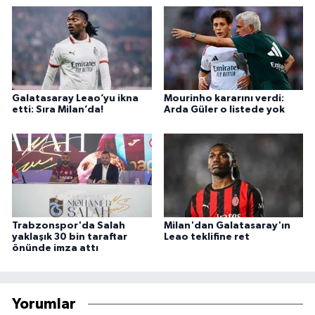
Galatasaray Leao’yu ikna
Mourinho kararını verdi:
etti: Sıra Milan’da!
Arda Güler o listede yok
Trabzonspor'da Salah
Milan'dan Galatasaray'ın
yaklaşık 30 bin taraftar
Leao teklifine ret
önünde imza attı
Yorumlar