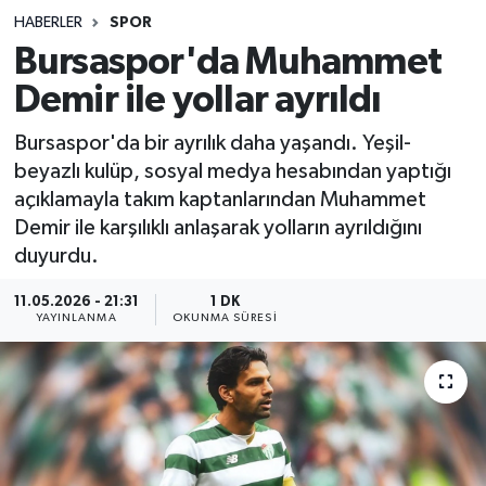
HABERLER
SPOR
Sağlık
Bursaspor'da Muhammet
Demir ile yollar ayrıldı
Spor
Bursaspor'da bir ayrılık daha yaşandı. Yeşil-
Teknoloji
beyazlı kulüp, sosyal medya hesabından yaptığı
açıklamayla takım kaptanlarından Muhammet
Yaşam
Demir ile karşılıklı anlaşarak yolların ayrıldığını
duyurdu.
11.05.2026 - 21:31
1 DK
YAYINLANMA
OKUNMA SÜRESI