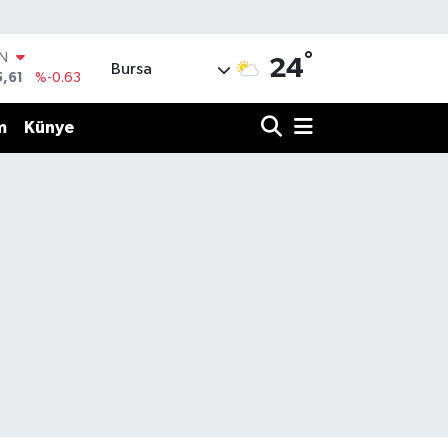
°
R
24
Bursa
43
%0.16
17
%-0.02
m
Künye
İN
63
%0.07
ALTIN
40
%0.45
00
%70
IN
5,61
%-0.63