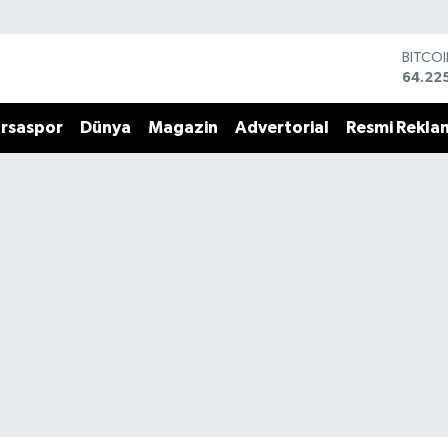
DOLA
47,71
EURO
55,03
rsaspor
Dünya
Magazin
Advertorial
Resmi Rekla
STERL
64,24
GRAM 
6510.
BİST1
13.799
BITCO
64.22