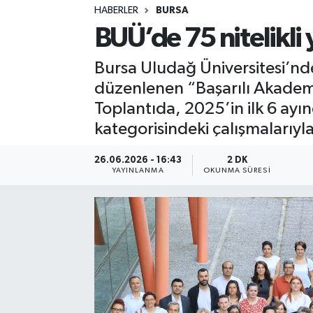
HABERLER
BURSA
Sağlık
BUÜ’de 75 nitelikli 
Spor
Bursa Uludağ Üniversitesi’nde
düzenlenen “Başarılı Akademis
Teknoloji
Toplantıda, 2025’in ilk 6 ayın
kategorisindeki çalışmalarıyla
Yaşam
26.06.2026 - 16:43
2 DK
YAYINLANMA
OKUNMA SÜRESI