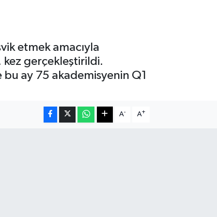
eşvik etmek amacıyla
kez gerçekleştirildi.
ı ve bu ay 75 akademisyenin Q1
-
+
A
A