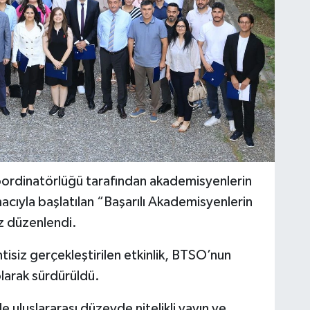
oordinatörlüğü tarafından akademisyenlerin
macıyla başlatılan “Başarılı Akademisyenlerin
ez düzenlendi.
isiz gerçekleştirilen etkinlik, BTSO’nun
olarak sürdürüldü.
e uluslararası düzeyde nitelikli yayın ve