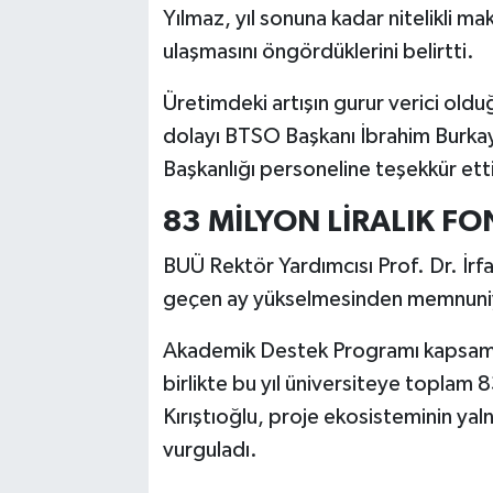
Yılmaz, yıl sonuna kadar nitelikli m
ulaşmasını öngördüklerini belirtti.
Üretimdeki artışın gurur verici old
dolayı BTSO Başkanı İbrahim Burkay 
Başkanlığı personeline teşekkür ett
83 MİLYON LİRALIK FO
BUÜ Rektör Yardımcısı Prof. Dr. İrfa
geçen ay yükselmesinden memnuniye
Akademik Destek Programı kapsamın
birlikte bu yıl üniversiteye toplam 8
Kırıştıoğlu, proje ekosisteminin yal
vurguladı.