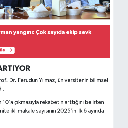
man yangını: Çok sayıda ekip sevk
üle
 ARTIYOR
. Dr. Ferudun Yılmaz, üniversitenin bilimsel
i.
 10’a çıkmasıyla rekabetin arttığını belirten
telikli makale sayısının 2025’in ilk 6 ayında