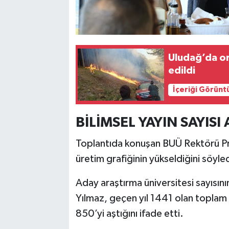
Uludağ’da or
edildi
İçeriği Görünt
BİLİMSEL YAYIN SAYISI
Toplantıda konuşan BUÜ Rektörü Prof
üretim grafiğinin yükseldiğini söyled
Aday araştırma üniversitesi sayısının
Yılmaz, geçen yıl 1441 olan toplam ni
850’yi aştığını ifade etti.