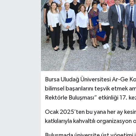
Bursa Uludağ Üniversitesi Ar-Ge K
bilimsel başarılarını teşvik etmek a
Rektörle Buluşması” etkinliği 17. k
Ocak 2025’ten bu yana her ay kesint
katkılarıyla kahvaltılı organizasyon 
Buluşmada üniversite üst yönetimi il