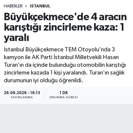
HABERLER
ISTANBUL
Sağlık
Büyükçekmece'de 4 aracın
karıştığı zincirleme kaza: 1
Spor
yaralı
Teknoloji
İstanbul Büyükçekmece TEM Otoyolu'nda 3
Yaşam
kamyon ile AK Parti İstanbul Milletvekili Hasan
Turan'ın da içinde bulunduğu otomobilin karıştığı
zincirleme kazada 1 kişi yaralandı. Turan'ın sağlık
durumunun iyi olduğu öğrenildi.
26.06.2026 - 16:13
1 DK
YAYINLANMA
OKUNMA SÜRESI