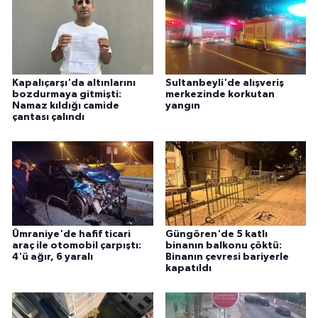
Kapalıçarşı'da altınlarını
Sultanbeyli'de alışveriş
bozdurmaya gitmişti:
merkezinde korkutan
Namaz kıldığı camide
yangın
çantası çalındı
Ümraniye'de hafif ticari
Güngören'de 5 katlı
araç ile otomobil çarpıştı:
binanın balkonu çöktü:
4'ü ağır, 6 yaralı
Binanın çevresi bariyerle
kapatıldı