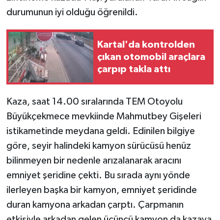
durumunun iyi olduğu öğrenildi.
Kartal'da kontrolden
çıkan otomobil araçlara
çarpıp takla attı
Kaza, saat 14.00 sıralarında TEM Otoyolu
Büyükçekmece mevkiinde Mahmutbey Gişeleri
istikametinde meydana geldi. Edinilen bilgiye
göre, seyir halindeki kamyon sürücüsü henüz
bilinmeyen bir nedenle arızalanarak aracını
emniyet şeridine çekti. Bu sırada aynı yönde
ilerleyen başka bir kamyon, emniyet şeridinde
duran kamyona arkadan çarptı. Çarpmanın
etkisiyle arkadan gelen üçüncü kamyon da kazaya