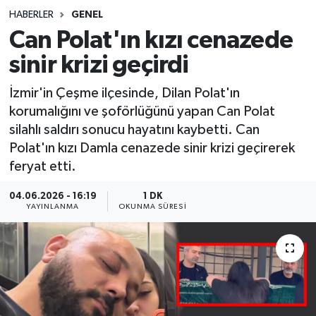
HABERLER
GENEL
Sağlık
Can Polat'ın kızı cenazede
sinir krizi geçirdi
Spor
İzmir'in Çeşme ilçesinde, Dilan Polat'ın
Teknoloji
korumalığını ve şoförlüğünü yapan Can Polat
silahlı saldırı sonucu hayatını kaybetti. Can
Yaşam
Polat'ın kızı Damla cenazede sinir krizi geçirerek
feryat etti.
04.06.2026 - 16:19
1 DK
YAYINLANMA
OKUNMA SÜRESI