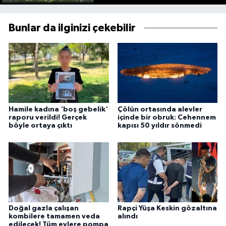
Bunlar da ilginizi çekebilir
Hamile kadına 'boş gebelik'
Çölün ortasında alevler
raporu verildi! Gerçek
içinde bir obruk: Cehennem
böyle ortaya çıktı
kapısı 50 yıldır sönmedi
Doğal gazla çalışan
Rapçi Yüşa Keskin gözaltına
kombilere tamamen veda
alındı
edilecek! Tüm evlere pompa