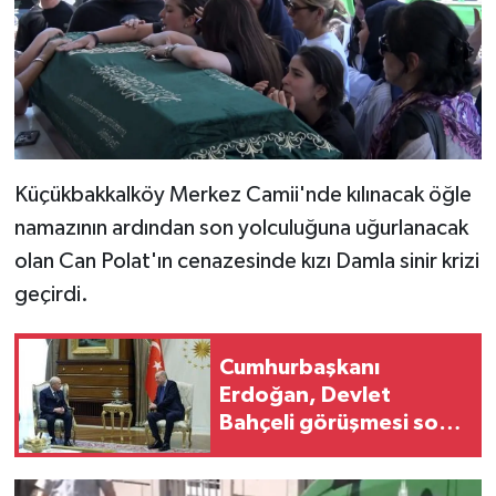
Küçükbakkalköy Merkez Camii'nde kılınacak öğle
namazının ardından son yolculuğuna uğurlanacak
olan Can Polat'ın cenazesinde kızı Damla sinir krizi
geçirdi.
Cumhurbaşkanı
Erdoğan, Devlet
Bahçeli görüşmesi sona
erdi