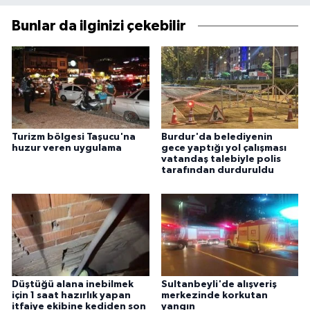
Bunlar da ilginizi çekebilir
Turizm bölgesi Taşucu'na
Burdur'da belediyenin
huzur veren uygulama
gece yaptığı yol çalışması
vatandaş talebiyle polis
tarafından durduruldu
Düştüğü alana inebilmek
Sultanbeyli'de alışveriş
için 1 saat hazırlık yapan
merkezinde korkutan
itfaiye ekibine kediden son
yangın