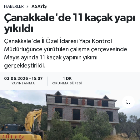
HABERLER
ASAYIŞ
Sağlık
Çanakkale'de 11 kaçak yapı
yıkıldı
Spor
Çanakkale'de İl Özel İdaresi Yapı Kontrol
Teknoloji
Müdürlüğünce yürütülen çalışma çerçevesinde
Mayıs ayında 11 kaçak yapının yıkımı
Yaşam
gerçekleştirildi.
03.06.2026 - 15:07
1 DK
YAYINLANMA
OKUNMA SÜRESI