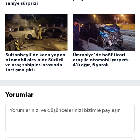
saniye sürprizi
Sultanbeyli'de kaza yapan
Ümraniye'de hafif ticari
otomobil alev aldı: Sürücü
araç ile otomobil çarpıştı:
ve araç sahipleri arasında
4'ü ağır, 6 yaralı
tartışma çıktı
Yorumlar