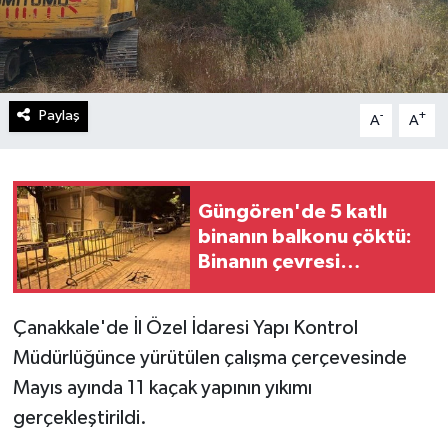
Paylaş
-
+
A
A
Güngören'de 5 katlı
binanın balkonu çöktü:
Binanın çevresi
bariyerle kapatıldı
Çanakkale'de İl Özel İdaresi Yapı Kontrol
Müdürlüğünce yürütülen çalışma çerçevesinde
Mayıs ayında 11 kaçak yapının yıkımı
gerçekleştirildi.