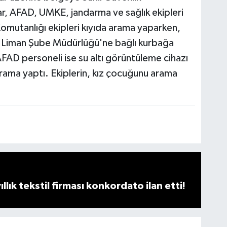
lar, AFAD, UMKE, jandarma ve sağlık ekipleri
Komutanlığı ekipleri kıyıda arama yaparken,
iz Liman Şube Müdürlüğü'ne bağlı kurbağa
FAD personeli ise su altı görüntüleme cihazı
e arama yaptı. Ekiplerin, kız çocuğunu arama
llık tekstil firması konkordato ilan etti!