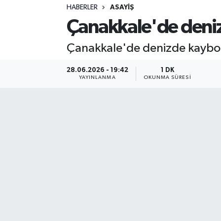
HABERLER
ASAYIŞ
Sağlık
Çanakkale'de deniz
Spor
Çanakkale'de denizde kaybola
Teknoloji
28.06.2026 - 19:42
1 DK
YAYINLANMA
OKUNMA SÜRESI
Yaşam