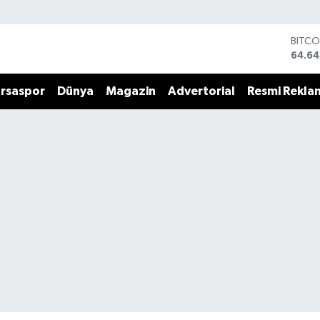
BITCO
64.64
DOLA
47,6
rsaspor
Dünya
Magazin
Advertorial
Resmi Rekla
EURO
55,0
STERL
64,2
GRAM
6500
BİST1
13.79