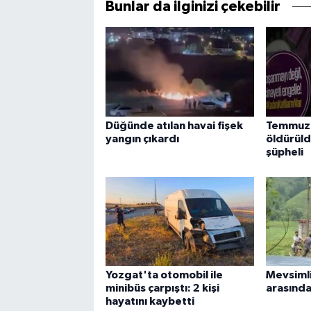
Bunlar da ilginizi çekebilir
Düğünde atılan havai fişek
Temmuzd
yangın çıkardı
öldürüld
şüpheli
Yozgat'ta otomobil ile
Mevsimlik
minibüs çarpıştı: 2 kişi
arasında
hayatını kaybetti