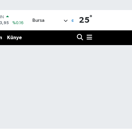
°
IN
25
Bursa
3,95
%0.16
R
006
%0.06
m
Künye
250
%0.02
İN
398
%0.2
 ALTIN
.87
%0.12
00
9
%70