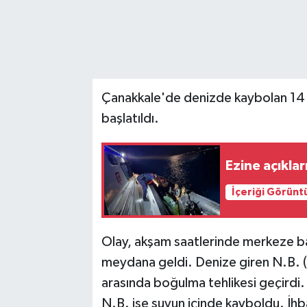
Çanakkale'de denizde kaybolan 14 y
başlatıldı.
Ezine açıkla
İçeriği Görünt
Olay, akşam saatlerinde merkeze ba
meydana geldi. Denize giren N.B. (14
arasında boğulma tehlikesi geçirdi.
N.B. ise suyun içinde kayboldu. İhb