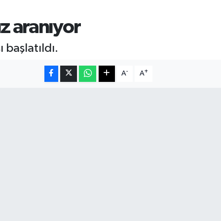
z aranıyor
başlatıldı.
-
+
A
A