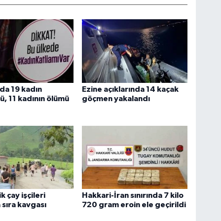
a 19 kadın
Ezine açıklarında 14 kaçak
ü, 11 kadının ölümü
göçmen yakalandı
 çay işçileri
Hakkari-İran sınırında 7 kilo
 sıra kavgası
720 gram eroin ele geçirildi