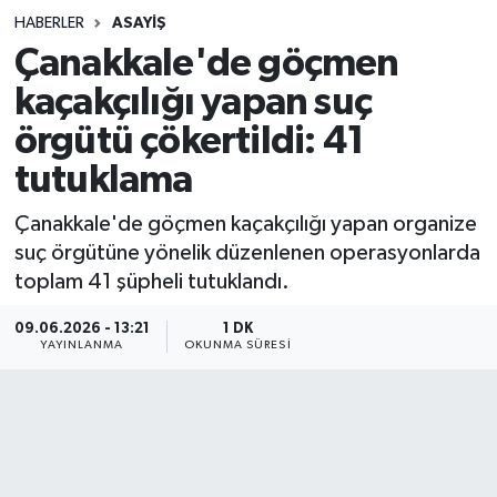
HABERLER
ASAYIŞ
Sağlık
Çanakkale'de göçmen
kaçakçılığı yapan suç
Spor
örgütü çökertildi: 41
Teknoloji
tutuklama
Yaşam
Çanakkale'de göçmen kaçakçılığı yapan organize
suç örgütüne yönelik düzenlenen operasyonlarda
toplam 41 şüpheli tutuklandı.
09.06.2026 - 13:21
1 DK
YAYINLANMA
OKUNMA SÜRESI