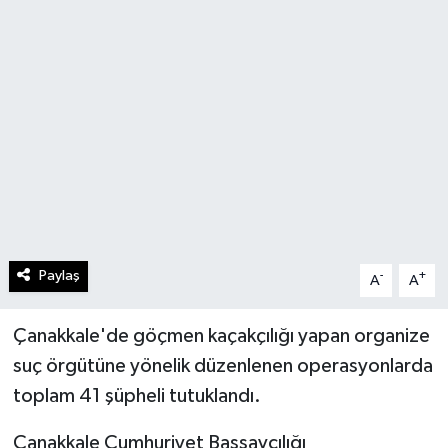
Paylaş
-
+
A
A
Çanakkale'de göçmen kaçakçılığı yapan organize
suç örgütüne yönelik düzenlenen operasyonlarda
toplam 41 şüpheli tutuklandı.
Çanakkale Cumhuriyet Başsavcılığı