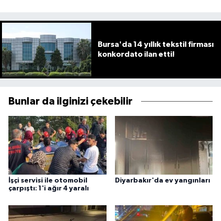
Bursa'da 14 yıllık tekstil firması
konkordato ilan etti!
Bunlar da ilginizi çekebilir
İşçi servisi ile otomobil
Diyarbakır'da ev yangınları
çarpıştı: 1'i ağır 4 yaralı