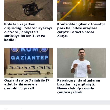
Polisten kaçarken
Kontrolden çıkan otomobil
düşürdüğü telefonu yakayı
park halindeki araçlara
ele verdi, ehliyetsiz
çarptı: 3 araçta hasar
sürücüye 88 bin TL ceza
oluştu
kesildi
Gaziantep'te 7 silah ile 17
Kapalıçarşı'da altınlarını
adet tarihi eser ele
bozdurmaya gitmişti:
geçirildi: 1 gözaltı
Namaz kıldığı camide
çantası çalındı