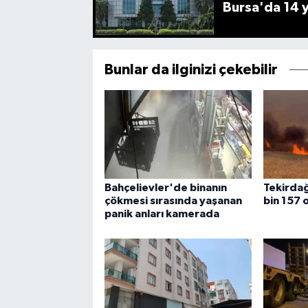
Bursa'da 14 yı
Bunlar da ilginizi çekebilir
Bahçelievler'de binanın
Tekirdağ
çökmesi sırasında yaşanan
bin 157 
panik anları kamerada