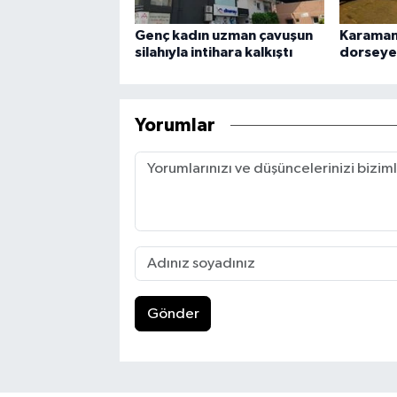
Genç kadın uzman çavuşun
Karaman
silahıyla intihara kalkıştı
dorseye 
Yorumlar
Gönder