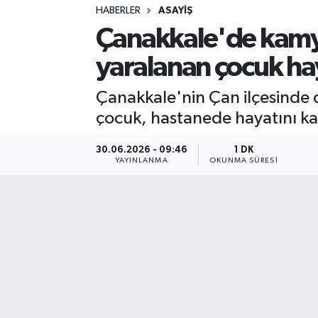
HABERLER
ASAYIŞ
Sağlık
Çanakkale'de kamy
yaralanan çocuk hay
Spor
Çanakkale'nin Çan ilçesinde
Teknoloji
çocuk, hastanede hayatını ka
Yaşam
30.06.2026 - 09:46
1 DK
YAYINLANMA
OKUNMA SÜRESI