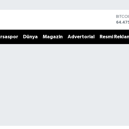
BITCO
64.47
DOLA
47,59
rsaspor
Dünya
Magazin
Advertorial
Resmi Rekla
EURO
55,13
STERL
64,25
GRAM 
6518.
BİST1
13.70