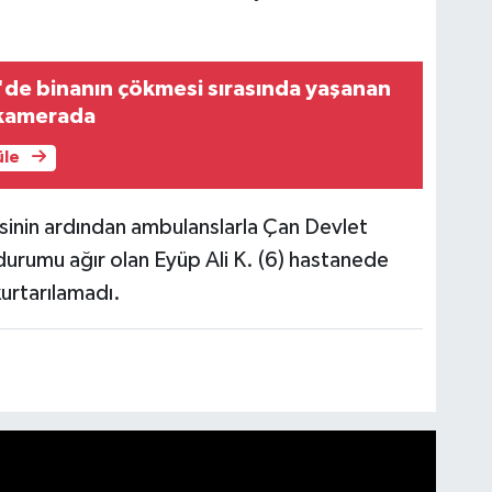
'de binanın çökmesi sırasında yaşanan
 kamerada
üle
lesinin ardından ambulanslarla Çan Devlet
 durumu ağır olan Eyüp Ali K. (6) hastanede
urtarılamadı.