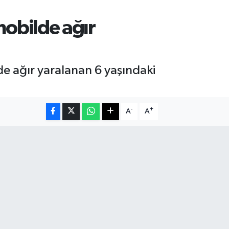
obilde ağır
 ağır yaralanan 6 yaşındaki
-
+
A
A