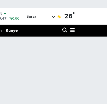
°
IN
26
Bursa
5,47
%0.66
R
71
%0.05
m
Künye
36
%0.18
İN
34
%0.22
ALTIN
23
%0.39
00
3
%0