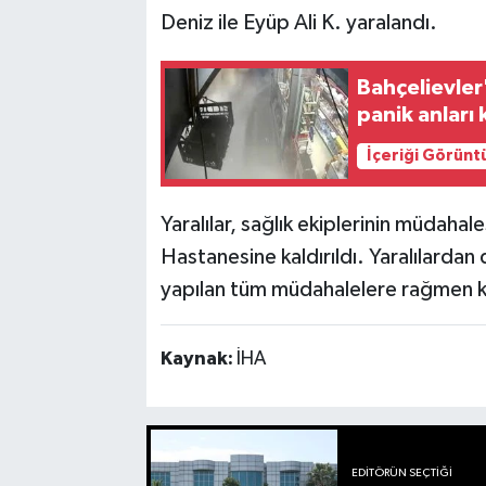
Deniz ile Eyüp Ali K. yaralandı.
Bahçelievler
panik anları
İçeriği Görünt
Yaralılar, sağlık ekiplerinin müdaha
Hastanesine kaldırıldı. Yaralılardan
yapılan tüm müdahalelere rağmen k
Kaynak:
İHA
EDITÖRÜN SEÇTIĞI