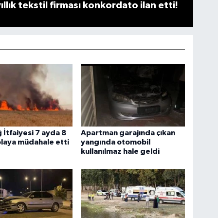
llık tekstil firması konkordato ilan etti!
 İtfaiyesi 7 ayda 8
Apartman garajında çıkan
olaya müdahale etti
yangında otomobil
kullanılmaz hale geldi