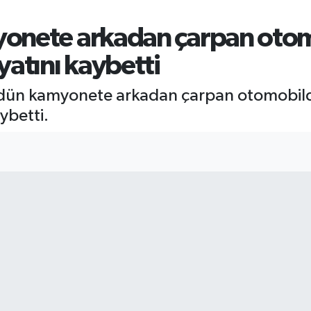
onete arkadan çarpan otom
atını kaybetti
 dün kamyonete arkadan çarpan otomobilde
ybetti.