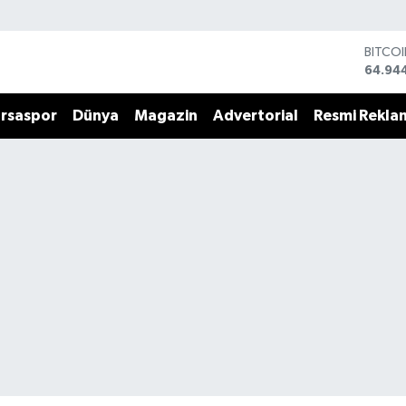
BITCO
64.94
DOLA
47,74
rsaspor
Dünya
Magazin
Advertorial
Resmi Rekla
EURO
55,25
STERL
64,481
GRAM 
6660.
BİST1
13.779