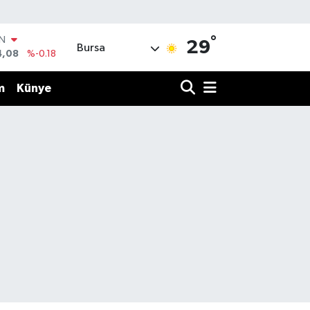
°
IN
29
Bursa
4,08
%-0.18
R
36
%0.18
m
Künye
10
%0.32
İN
1
%0.38
ALTIN
55
%0.03
00
%-14