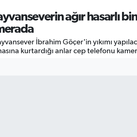
ayvanseverin ağır hasarlı b
amerada
ayvansever İbrahim Göçer'in yıkımı yapılaca
asına kurtardığı anlar cep telefonu kamer