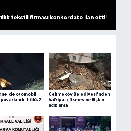
llık tekstil firması konkordato ilan etti!
ne'de otomobil
Çekmeköy Belediyesi'nden
yuvarlandı: 1 ölü, 2
hafriyat çökmesine ilişkin
açıklama