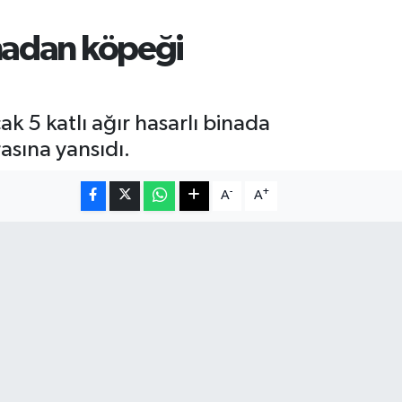
inadan köpeği
k 5 katlı ağır hasarlı binada
asına yansıdı.
-
+
A
A