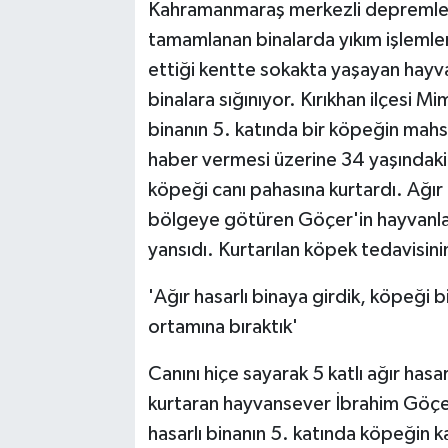
Kahramanmaraş merkezli depremler
tamamlanan binalarda yıkım işlemle
ettiği kentte sokakta yaşayan hayva
binalara sığınıyor. Kırıkhan ilçesi Mi
binanın 5. katında bir köpeğin mahsu
haber vermesi üzerine 34 yaşındaki
köpeği canı pahasına kurtardı. Ağır 
bölgeye götüren Göçer'in hayvanlar
yansıdı. Kurtarılan köpek tedavisini
'Ağır hasarlı binaya girdik, köpeği b
ortamına bıraktık'
Canını hiçe sayarak 5 katlı ağır has
kurtaran hayvansever İbrahim Göçer,
hasarlı binanın 5. katında köpeğin kal