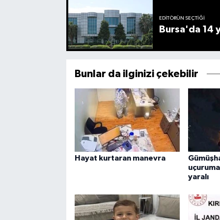
EDITÖRÜN SEÇTIĞI
Bursa'da 14 yı
Bunlar da ilginizi çekebilir
Hayat kurtaran manevra
Gümüşha
uçuruma 
yaralı