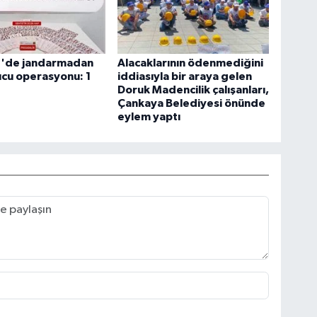
le'de jandarmadan
Alacaklarının ödenmediğini
cu operasyonu: 1
iddiasıyla bir araya gelen
Doruk Madencilik çalışanları,
Çankaya Belediyesi önünde
eylem yaptı