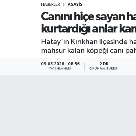
HABERLER
ASAYIŞ
Sağlık
Canını hiçe sayan h
kurtardığı anlar k
Spor
Hatay'ın Kırıkhan ilçesinde h
Teknoloji
mahsur kalan köpeği canı pah
Yaşam
09.05.2026 - 08:56
2 DK
YAYINLANMA
OKUNMA SÜRESI