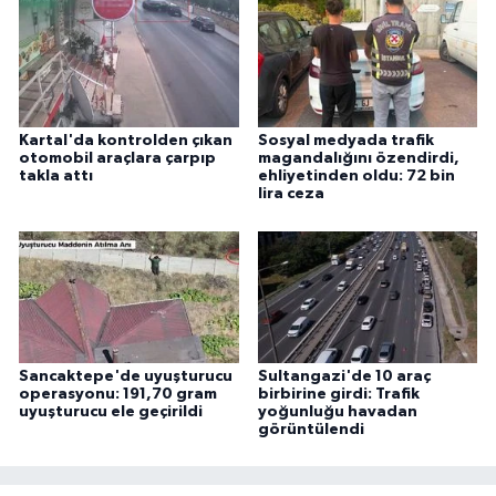
Kartal'da kontrolden çıkan
Sosyal medyada trafik
otomobil araçlara çarpıp
magandalığını özendirdi,
takla attı
ehliyetinden oldu: 72 bin
lira ceza
Sancaktepe'de uyuşturucu
Sultangazi'de 10 araç
operasyonu: 191,70 gram
birbirine girdi: Trafik
uyuşturucu ele geçirildi
yoğunluğu havadan
görüntülendi