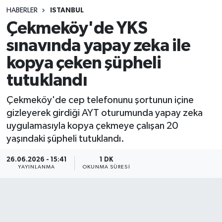
HABERLER
ISTANBUL
Sağlık
Çekmeköy'de YKS
sınavında yapay zeka ile
Spor
kopya çeken şüpheli
Teknoloji
tutuklandı
Yaşam
Çekmeköy'de cep telefonunu şortunun içine
gizleyerek girdiği AYT oturumunda yapay zeka
uygulamasıyla kopya çekmeye çalışan 20
yaşındaki şüpheli tutuklandı.
26.06.2026 - 15:41
1 DK
YAYINLANMA
OKUNMA SÜRESI