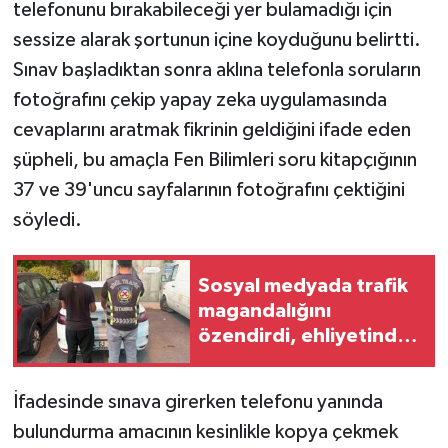
telefonunu bırakabileceği yer bulamadığı için
sessize alarak şortunun içine koyduğunu belirtti.
Sınav başladıktan sonra aklına telefonla soruların
fotoğrafını çekip yapay zeka uygulamasında
cevaplarını aratmak fikrinin geldiğini ifade eden
şüpheli, bu amaçla Fen Bilimleri soru kitapçığının
37 ve 39'uncu sayfalarının fotoğrafını çektiğini
söyledi.
Sosyal medyada trafik
magandalığını
özendirdi, ehliyetinden
oldu: 72 bin lira ceza
İfadesinde sınava girerken telefonu yanında
bulundurma amacının kesinlikle kopya çekmek