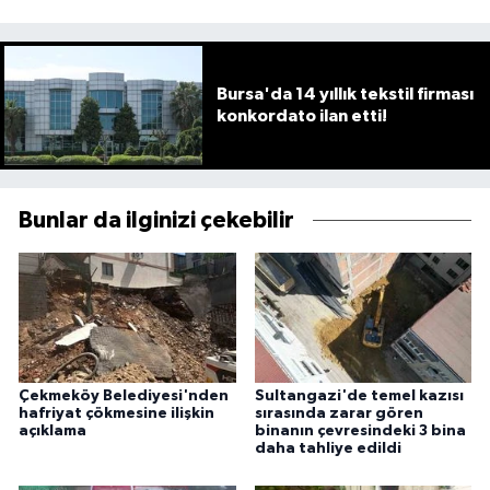
Bursa'da 14 yıllık tekstil firması
konkordato ilan etti!
Bunlar da ilginizi çekebilir
Çekmeköy Belediyesi'nden
Sultangazi'de temel kazısı
hafriyat çökmesine ilişkin
sırasında zarar gören
açıklama
binanın çevresindeki 3 bina
daha tahliye edildi