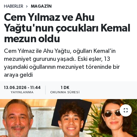
HABERLER
MAGAZIN
Sağlık
Cem Yılmaz ve Ahu
Yağtu'nun çocukları Kemal
Spor
mezun oldu
Teknoloji
Cem Yılmaz ile Ahu Yağtu, oğulları Kemal'in
Yaşam
mezuniyet gururunu yaşadı. Eski eşler, 13
yaşındaki oğullarının mezuniyet töreninde bir
araya geldi
13.06.2026 - 11:44
1 DK
YAYINLANMA
OKUNMA SÜRESI