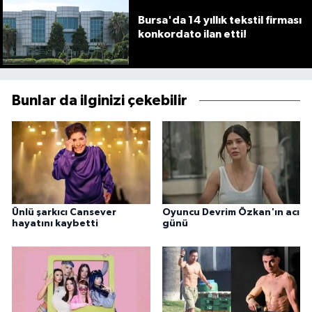
Bursa'da 14 yıllık tekstil firması
konkordato ilan etti!
Bunlar da ilginizi çekebilir
Ünlü şarkıcı Cansever
Oyuncu Devrim Özkan'ın acı
hayatını kaybetti
günü