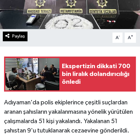
Paylaş
-
+
A
A
Ekspertizin dikkati 700
bin liralık dolandırıcılığı
önledi
Adıyaman'da polis ekiplerince çeşitli suçlardan
aranan şahısların yakalanmasına yönelik yürütülen
çalışmalarda 51 kişi yakalandı. Yakalanan 51
şahıstan 9'u tutuklanarak cezaevine gönderildi.