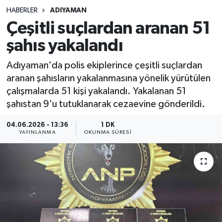
HABERLER
ADIYAMAN
Sağlık
Çeşitli suçlardan aranan 51
şahıs yakalandı
Spor
Adıyaman'da polis ekiplerince çeşitli suçlardan
Teknoloji
aranan şahısların yakalanmasına yönelik yürütülen
çalışmalarda 51 kişi yakalandı. Yakalanan 51
Yaşam
şahıstan 9'u tutuklanarak cezaevine gönderildi.
04.06.2026 - 13:36
1 DK
YAYINLANMA
OKUNMA SÜRESI