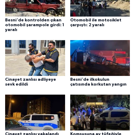
Besni'de kontrolden çıkan
Otomobil ile motosiklet
otomobil şarampole girdi: 1
çarpıştı: 2 yaralı
yaralı
Cinayet zanlısı adliyeye
Besni'de ilkokulun
sevk edildi
çatısında korkutan yangın
Cinayet zanlısı yakalandı
Komşusuna av tüfeğiyle