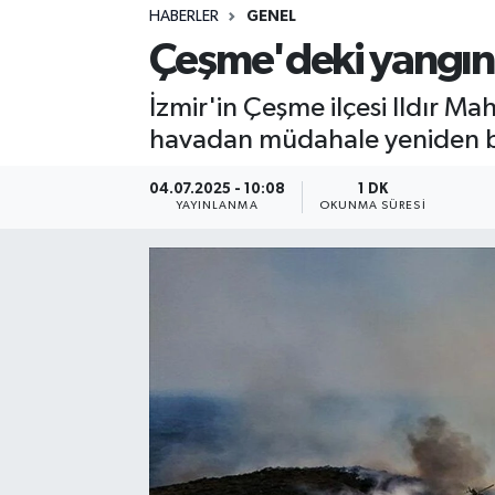
HABERLER
GENEL
Sağlık
Çeşme'deki yangın 
Spor
İzmir'in Çeşme ilçesi Ildır M
havadan müdahale yeniden başl
Teknoloji
04.07.2025 - 10:08
1 DK
Yaşam
YAYINLANMA
OKUNMA SÜRESI