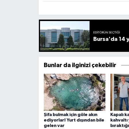
EDITÖRÜN SEÇTIĞI
Bursa'da 14 yı
Bunlar da ilginizi çekebilir
Şifa bulmak için göle akın
Kapalı 
ediyorlar! Yurt dışından bile
kahvaltı
gelen var
bıraktığı