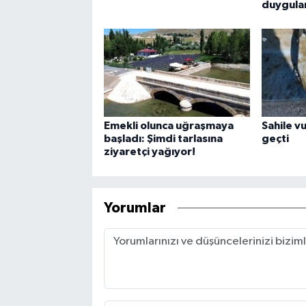
duygula
Emekli olunca uğraşmaya
Sahile v
başladı: Şimdi tarlasına
geçti
ziyaretçi yağıyor!
Yorumlar