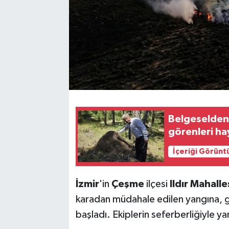
Belgeselden f
görenleri h
İçeriği Görünt
İzmir
'in
Çeşme
ilçesi
Ildır Mahalle
karadan müdahale edilen yangına, gü
başladı. Ekiplerin seferberliğiyle yan