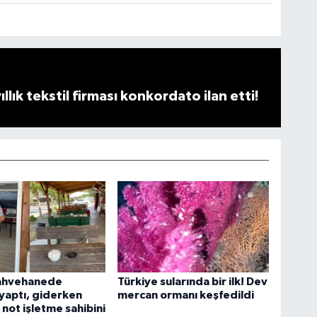
llık tekstil firması konkordato ilan etti!
kahvehanede
Türkiye sularında bir ilk! Dev
 yaptı, giderken
mercan ormanı keşfedildi
 not işletme sahibini