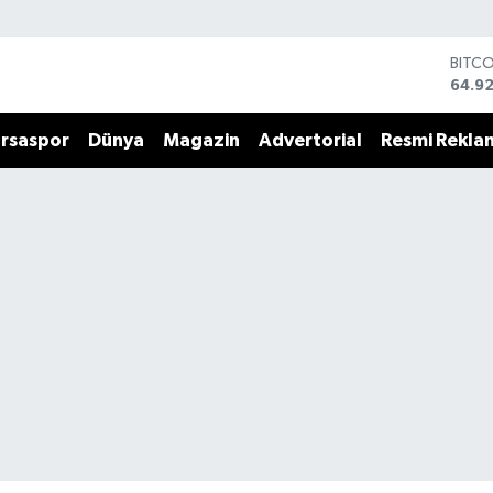
BITC
64.9
DOLA
47,5
EUR
55,0
rsaspor
Dünya
Magazin
Advertorial
Resmi Rekla
STERL
64,15
GRAM
6527
BİST
13.70