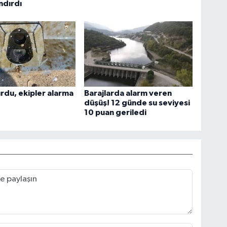
ndırdı
urdu, ekipler alarma
Barajlarda alarm veren
düşüş! 12 günde su seviyesi
10 puan geriledi