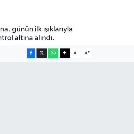
a, günün ilk ışıklarıyla
rol altına alındı.
-
+
A
A