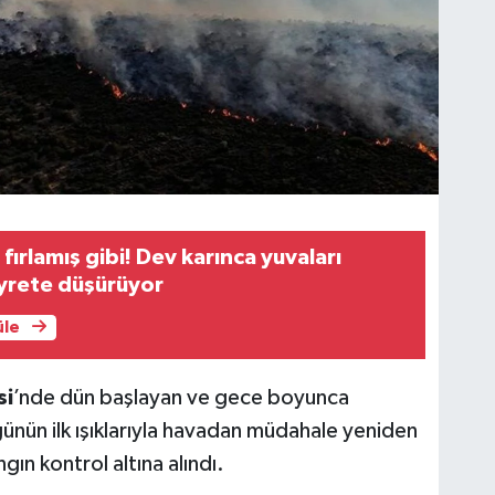
ırlamış gibi! Dev karınca yuvaları
ayrete düşürüyor
üle
si
’nde dün başlayan ve gece boyunca
nün ilk ışıklarıyla havadan müdahale yeniden
gın kontrol altına alındı.