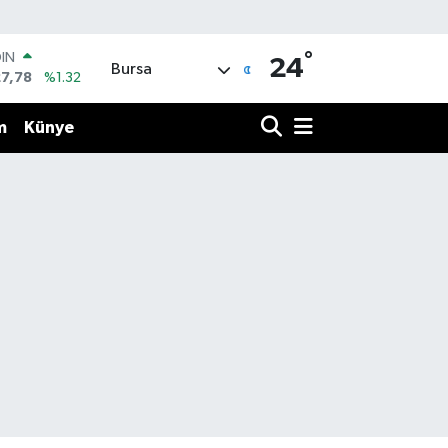
OIN
27,78
%1.32
°
R
24
Bursa
894
%0.08
O
398
%-0.02
m
Künye
İN
81
%0.16
 ALTIN
.85
%0.54
100
3
%11