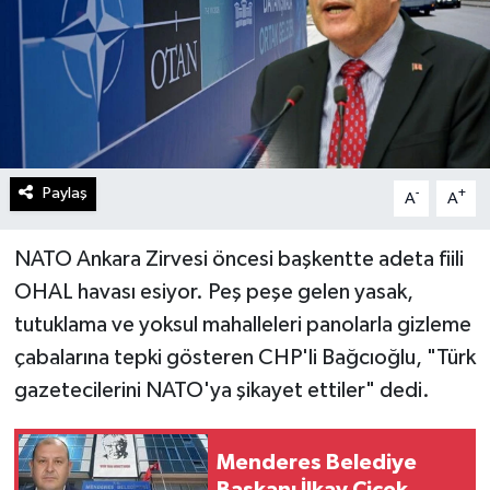
Paylaş
-
+
A
A
NATO Ankara Zirvesi öncesi başkentte adeta fiili
OHAL havası esiyor. Peş peşe gelen yasak,
tutuklama ve yoksul mahalleleri panolarla gizleme
çabalarına tepki gösteren CHP'li Bağcıoğlu, "Türk
gazetecilerini NATO'ya şikayet ettiler" dedi.
Menderes Belediye
Başkanı İlkay Çiçek