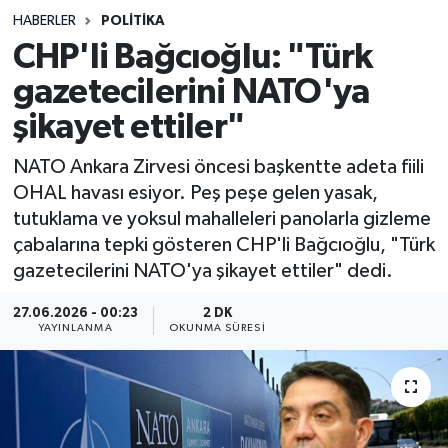
HABERLER
POLITIKA
Sağlık
CHP'li Bağcıoğlu: "Türk
gazetecilerini NATO'ya
Spor
şikayet ettiler"
Teknoloji
NATO Ankara Zirvesi öncesi başkentte adeta fiili
Yaşam
OHAL havası esiyor. Peş peşe gelen yasak,
tutuklama ve yoksul mahalleleri panolarla gizleme
çabalarına tepki gösteren CHP'li Bağcıoğlu, "Türk
gazetecilerini NATO'ya şikayet ettiler" dedi.
27.06.2026 - 00:23
2 DK
YAYINLANMA
OKUNMA SÜRESI