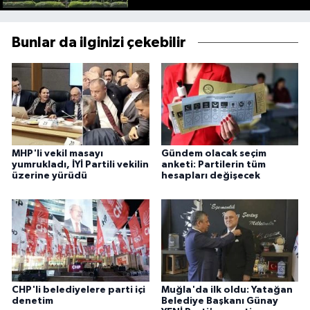
Bunlar da ilginizi çekebilir
MHP'li vekil masayı
Gündem olacak seçim
yumrukladı, İYİ Partili vekilin
anketi: Partilerin tüm
üzerine yürüdü
hesapları değişecek
CHP'li belediyelere parti içi
Muğla'da ilk oldu: Yatağan
denetim
Belediye Başkanı Günay