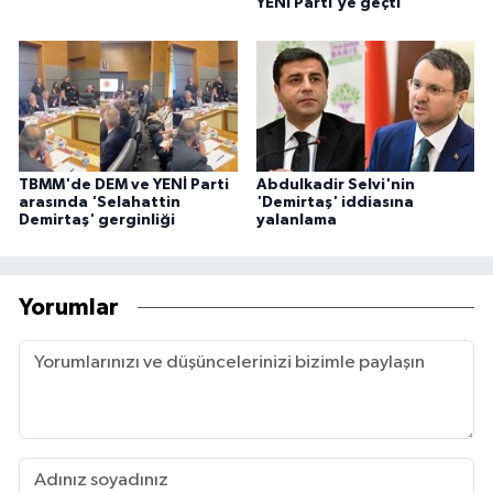
YENİ Parti'ye geçti
TBMM'de DEM ve YENİ Parti
Abdulkadir Selvi'nin
arasında 'Selahattin
'Demirtaş' iddiasına
Demirtaş' gerginliği
yalanlama
Yorumlar