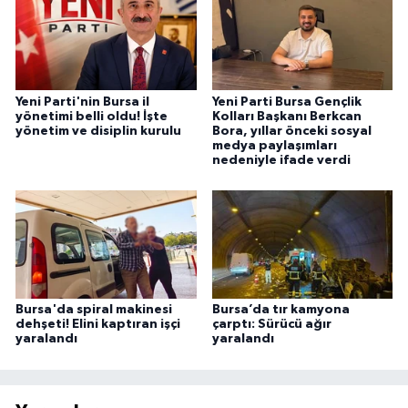
Yeni Parti'nin Bursa il
Yeni Parti Bursa Gençlik
yönetimi belli oldu! İşte
Kolları Başkanı Berkcan
yönetim ve disiplin kurulu
Bora, yıllar önceki sosyal
medya paylaşımları
nedeniyle ifade verdi
Bursa'da spiral makinesi
Bursa’da tır kamyona
dehşeti! Elini kaptıran işçi
çarptı: Sürücü ağır
yaralandı
yaralandı