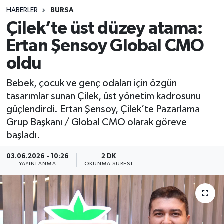
HABERLER
BURSA
Sağlık
Çilek’te üst düzey atama:
Ertan Şensoy Global CMO
Spor
oldu
Teknoloji
Bebek, çocuk ve genç odaları için özgün
Yaşam
tasarımlar sunan Çilek, üst yönetim kadrosunu
güçlendirdi. Ertan Şensoy, Çilek’te Pazarlama
Grup Başkanı / Global CMO olarak göreve
başladı.
03.06.2026 - 10:26
2 DK
YAYINLANMA
OKUNMA SÜRESI