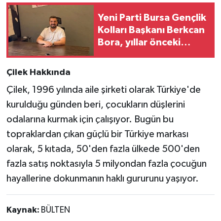
Yeni Parti Bursa Gençlik
Kolları Başkanı Berkcan
Bora, yıllar önceki
sosyal medya
paylaşımları nedeniyle
Çilek Hakkında
ifade verdi
Çilek, 1996 yılında aile şirketi olarak Türkiye'de
kurulduğu günden beri, çocukların düşlerini
odalarına kurmak için çalışıyor. Bugün bu
topraklardan çıkan güçlü bir Türkiye markası
olarak, 5 kıtada, 50'den fazla ülkede 500'den
fazla satış noktasıyla 5 milyondan fazla çocuğun
hayallerine dokunmanın haklı gururunu yaşıyor.
Kaynak:
BÜLTEN