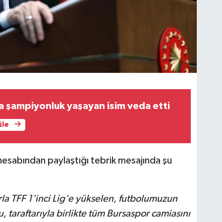
 şampiyonluk yaşayan isim veda etti
üle
sabından paylaştığı tebrik mesajında şu
rla TFF 1'inci Lig'e yükselen, futbolumuzun
 taraftarıyla birlikte tüm Bursaspor camiasını