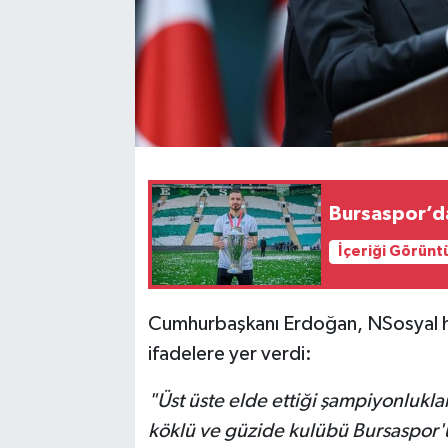
Bursaspor’da
İçeriği Görünt
Cumhurbaşkanı Erdoğan, NSosyal he
ifadelere yer verdi:
"Üst üste elde ettiği şampiyonlukla
köklü ve güzide kulübü Bursaspor'u,