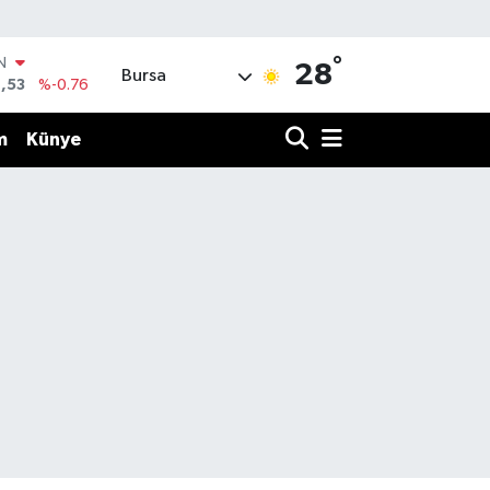
°
IN
28
Bursa
,53
%-0.76
R
69
%0.17
m
Künye
65
%0.01
N
7
%0.02
ALTIN
9
%2.12
0
%64