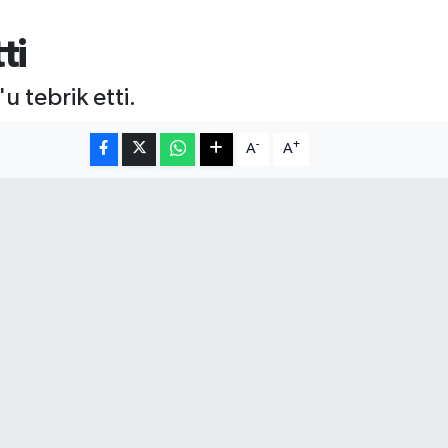
ti
 tebrik etti.
-
+
A
A