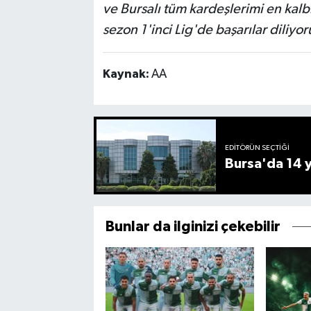
ve Bursalı tüm kardeşlerimi en kal
sezon 1'inci Lig'de başarılar diliyo
Kaynak:
AA
EDITÖRÜN SEÇTIĞI
Bursa'da 14 yı
Bunlar da ilginizi çekebilir