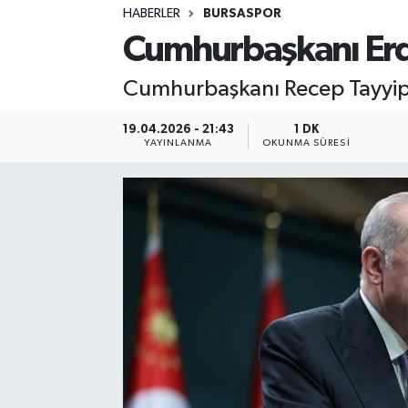
HABERLER
BURSASPOR
Sağlık
Cumhurbaşkanı Erdo
Spor
Cumhurbaşkanı Recep Tayyip E
Teknoloji
19.04.2026 - 21:43
1 DK
YAYINLANMA
OKUNMA SÜRESI
Yaşam