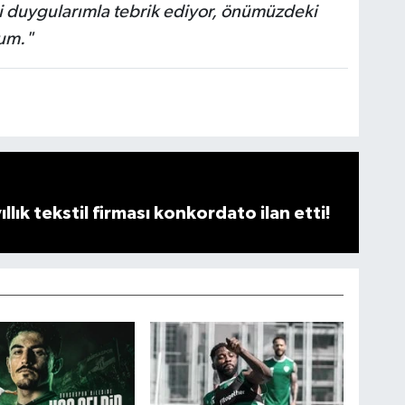
bi duygularımla tebrik ediyor, önümüzdeki
rum."
llık tekstil firması konkordato ilan etti!