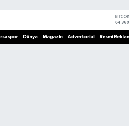
BITCO
64.360
DOLA
47,70
rsaspor
Dünya
Magazin
Advertorial
Resmi Rekla
EURO
55,02
STERLİ
64,189
GRAM 
6618.4
BİST10
13.887