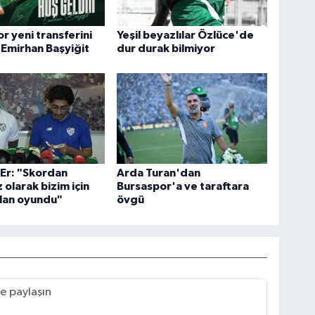
r yeni transferini
Yeşil beyazlılar Özlüce'de
: Emirhan Başyiğit
dur durak bilmiyor
Er: "Skordan
Arda Turan'dan
 olarak bizim için
Bursaspor'a ve taraftara
lan oyundu"
övgü