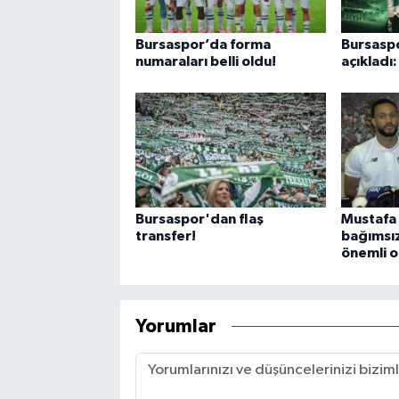
Bursaspor’da forma
Bursaspo
numaraları belli oldu!
açıkladı
Bursaspor'dan flaş
Mustafa 
transfer!
bağımsız
önemli o
Yorumlar