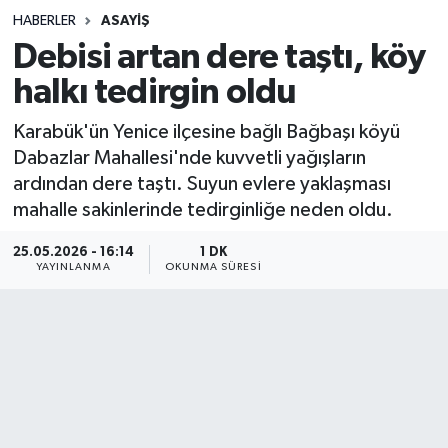
HABERLER
ASAYIŞ
Sağlık
Debisi artan dere taştı, köy
halkı tedirgin oldu
Spor
Karabük'ün Yenice ilçesine bağlı Bağbaşı köyü
Teknoloji
Dabazlar Mahallesi'nde kuvvetli yağışların
ardından dere taştı. Suyun evlere yaklaşması
Yaşam
mahalle sakinlerinde tedirginliğe neden oldu.
25.05.2026 - 16:14
1 DK
YAYINLANMA
OKUNMA SÜRESI