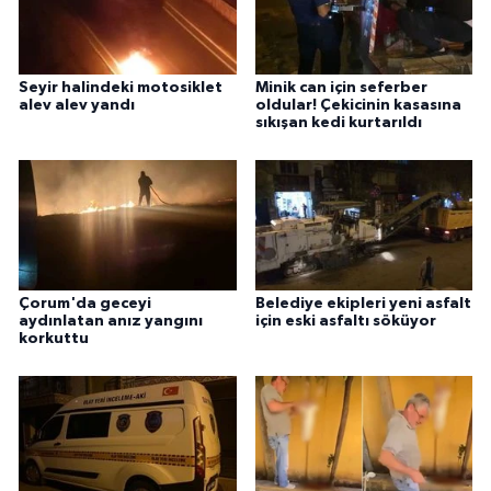
Seyir halindeki motosiklet
Minik can için seferber
alev alev yandı
oldular! Çekicinin kasasına
sıkışan kedi kurtarıldı
Çorum'da geceyi
Belediye ekipleri yeni asfalt
aydınlatan anız yangını
için eski asfaltı söküyor
korkuttu