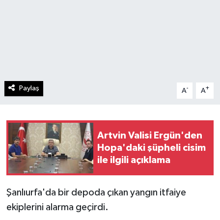
Paylaş
-
+
A
A
Artvin Valisi Ergün'den
Hopa'daki şüpheli cisim
ile ilgili açıklama
Şanlıurfa'da bir depoda çıkan yangın itfaiye
ekiplerini alarma geçirdi.