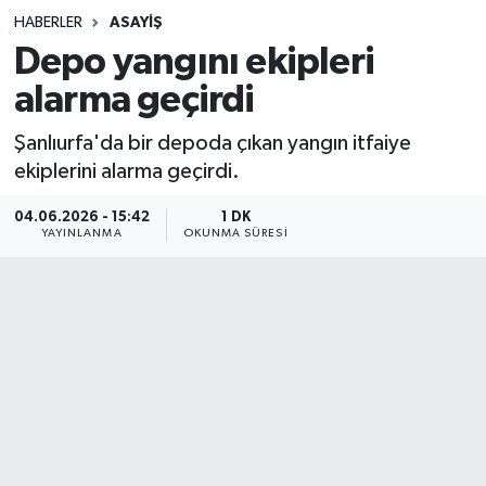
HABERLER
ASAYIŞ
Sağlık
Depo yangını ekipleri
alarma geçirdi
Spor
Şanlıurfa'da bir depoda çıkan yangın itfaiye
Teknoloji
ekiplerini alarma geçirdi.
Yaşam
04.06.2026 - 15:42
1 DK
YAYINLANMA
OKUNMA SÜRESI