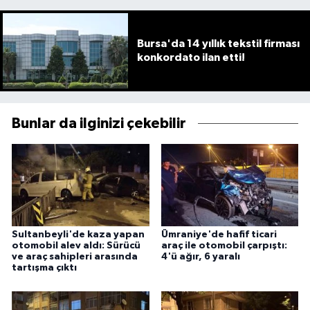
Bursa'da 14 yıllık tekstil firması
konkordato ilan etti!
Bunlar da ilginizi çekebilir
Sultanbeyli'de kaza yapan
Ümraniye'de hafif ticari
otomobil alev aldı: Sürücü
araç ile otomobil çarpıştı:
ve araç sahipleri arasında
4'ü ağır, 6 yaralı
tartışma çıktı