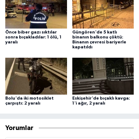
Önce biber gazı sıktılar
Güngören'de 5 katlı
sonra bıçakladılar: 1 ölü, 1
binanın balkonu çöktü:
yaralı
Binanın çevresi bariyerle
kapatıldı
Bolu'da iki motosiklet
Eskişehir'de bıçaklı kavga:
çarpıştı: 2 yaralı
1'i ağır, 2 yaralı
Yorumlar