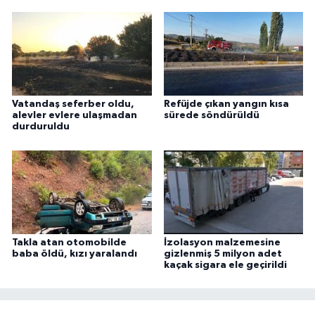
Vatandaş seferber oldu,
Refüjde çıkan yangın kısa
alevler evlere ulaşmadan
sürede söndürüldü
durduruldu
Takla atan otomobilde
İzolasyon malzemesine
baba öldü, kızı yaralandı
gizlenmiş 5 milyon adet
kaçak sigara ele geçirildi