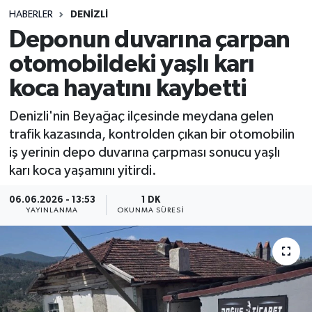
HABERLER
DENIZLI
Sağlık
Deponun duvarına çarpan
otomobildeki yaşlı karı
Spor
koca hayatını kaybetti
Teknoloji
Denizli'nin Beyağaç ilçesinde meydana gelen
Yaşam
trafik kazasında, kontrolden çıkan bir otomobilin
iş yerinin depo duvarına çarpması sonucu yaşlı
karı koca yaşamını yitirdi.
06.06.2026 - 13:53
1 DK
YAYINLANMA
OKUNMA SÜRESI