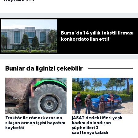
Bursa'da 14 yıllık tekstil firması
konkordato ilan etti!
Bunlar da ilginizi çekebilir
Traktör ile römork arasına
JASAT dedektifleri yaşlı
sıkışan orman işçisi hayatını
kadını dolandıran
kaybetti
şüphelileri 3
saattenyakaladı