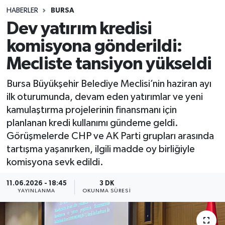
HABERLER
BURSA
Sağlık
Dev yatırım kredisi
komisyona gönderildi:
Spor
Mecliste tansiyon yükseldi
Teknoloji
Bursa Büyükşehir Belediye Meclisi’nin haziran ayı
Yaşam
ilk oturumunda, devam eden yatırımlar ve yeni
kamulaştırma projelerinin finansmanı için
planlanan kredi kullanımı gündeme geldi.
Görüşmelerde CHP ve AK Parti grupları arasında
tartışma yaşanırken, ilgili madde oy birliğiyle
komisyona sevk edildi.
11.06.2026 - 18:45
3 DK
YAYINLANMA
OKUNMA SÜRESI