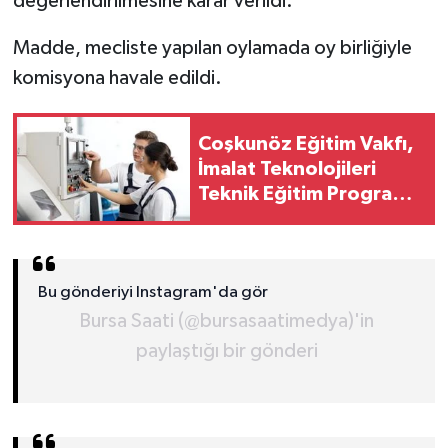
değerlendirilmesine karar verildi.
Madde, mecliste yapılan oylamada oy birliğiyle
komisyona havale edildi.
Coşkunöz Eğitim Vakfı,
İmalat Teknolojileri
Teknik Eğitim Programı
ile gençleri geleceğin
üretim teknolojilerine
hazırlı
Bu gönderiyi Instagram'da gör
Bursa Saati (@bursasaatimedya)'in
paylaştığı bir gönderi