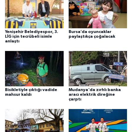
Yenişehir Belediyespor, 3.
Bursa’da oyuncaklar
LİG için tecrübeli isimle
paylaştıkça çoğalacak
anlaştı
Bisikletiyle çıktığı vadide
Mudanya'da zırhlı banka
mahsur kaldı
aracı elektrik direğine
çarptı