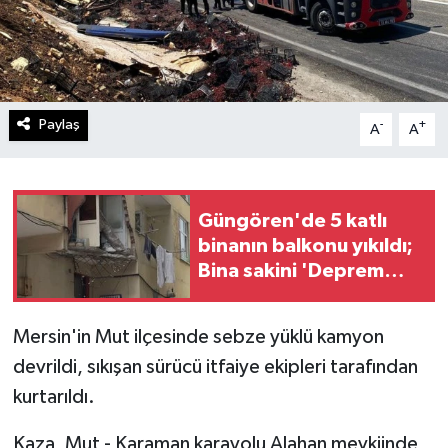
Paylaş
-
+
A
A
Güngören'de 5 katlı
binanın balkonu yıkıldı;
Bina sakini 'Deprem
oldu sandık' dedi
Mersin'in Mut ilçesinde sebze yüklü kamyon
devrildi, sıkışan sürücü itfaiye ekipleri tarafından
kurtarıldı.
Kaza, Mut - Karaman karayolu Alahan mevkiinde