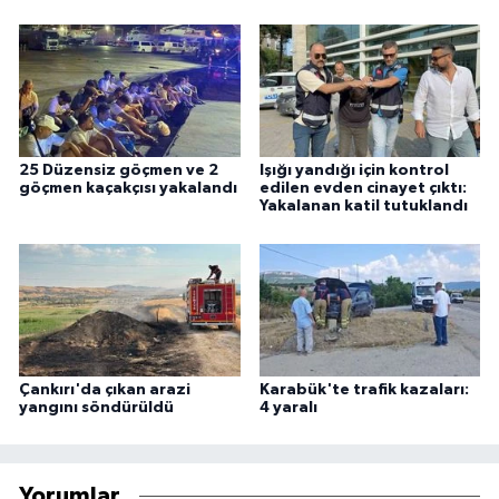
25 Düzensiz göçmen ve 2
Işığı yandığı için kontrol
göçmen kaçakçısı yakalandı
edilen evden cinayet çıktı:
Yakalanan katil tutuklandı
Çankırı'da çıkan arazi
Karabük'te trafik kazaları:
yangını söndürüldü
4 yaralı
Yorumlar