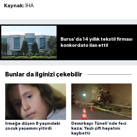
Kaynak:
İHA
Bursa'da 14 yıllık tekstil firması
konkordato ilan etti!
Bunlar da ilginizi çekebilir
Irmağa düşen 8 yaşındaki
Demirkapı Tüneli'nde feci
çocuk yaşamını yitirdi
kaza: Yaşlı çift hayatını
kaybetti