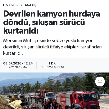
HABERLER
ASAYIŞ
Sağlık
Devrilen kamyon hurdaya
döndü, sıkışan sürücü
Spor
kurtarıldı
Teknoloji
Mersin'in Mut ilçesinde sebze yüklü kamyon
Yaşam
devrildi, sıkışan sürücü itfaiye ekipleri tarafından
kurtarıldı.
08.07.2026 - 12:24
1 DK
YAYINLANMA
OKUNMA SÜRESI