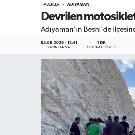
HABERLER
ADIYAMAN
Sağlık
Devrilen motosiklet
Spor
Adıyaman'ın Besni'de ilçesind
Teknoloji
05.06.2026 - 12:41
1 DK
YAYINLANMA
OKUNMA SÜRESI
Yaşam