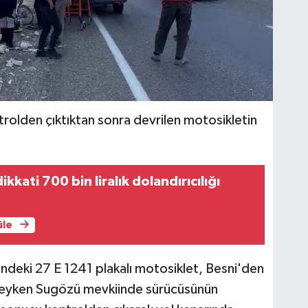
rolden çıktıktan sonra devrilen motosikletin
ikkati 700 bin liralık dolandırıcılığı
üle
indeki 27 E 1241 plakalı motosiklet, Besni'den
ndeyken Sugözü mevkiinde sürücüsünün