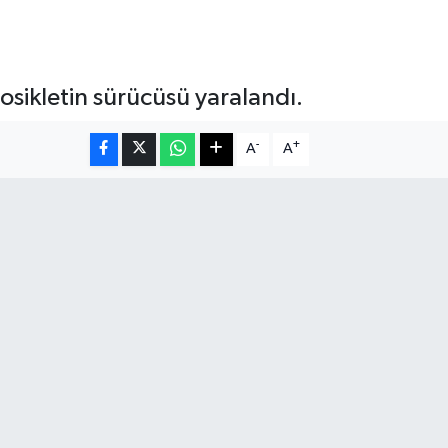
osikletin sürücüsü yaralandı.
-
+
A
A