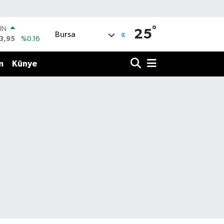
°
IN
25
Bursa
3,95
%0.16
R
704
%0
m
Künye
406
%-0.08
İN
43
%0
 ALTIN
.87
%0.12
00
9
%70