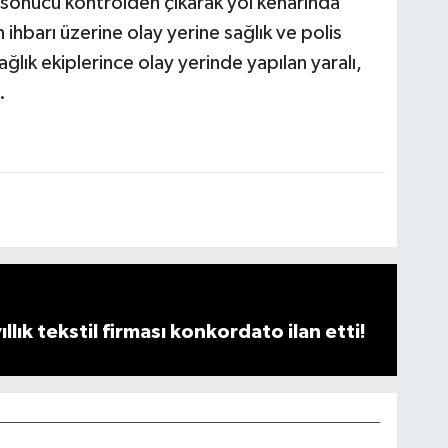
 sonucu kontrolden çıkarak yol kenarında
 ihbarı üzerine olay yerine sağlık ve polis
ağlık ekiplerince olay yerinde yapılan yaralı,
.
llık tekstil firması konkordato ilan etti!