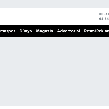
BITCO
64.64
DOLA
47,6
rsaspor
Dünya
Magazin
Advertorial
Resmi Rekla
EURO
55,0
STERL
64,21
GRAM
6500
BİST1
13.79