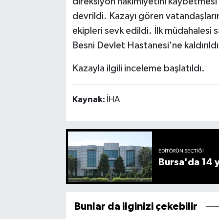
direksiyon hakimiyetini kaybetmesi
devrildi. Kazayı gören vatandaşların
ekipleri sevk edildi. İlk müdahalesi s
Besni Devlet Hastanesi'ne kaldırıldı
Kazayla ilgili inceleme başlatıldı.
Kaynak:
İHA
EDITÖRÜN SEÇTIĞI
Bursa'da 14 yı
Bunlar da ilginizi çekebilir