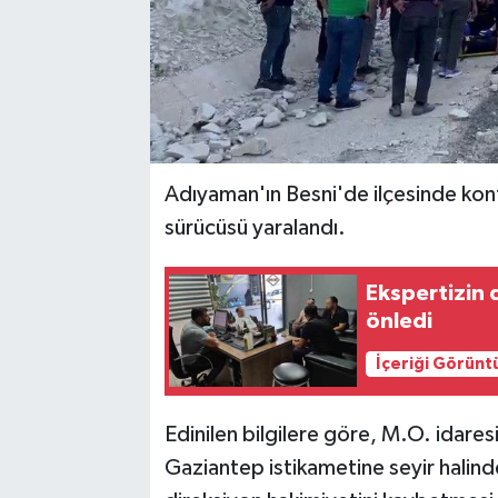
Adıyaman'ın Besni'de ilçesinde kont
sürücüsü yaralandı.
Ekspertizin d
önledi
İçeriği Görünt
Edinilen bilgilere göre, M.O. idares
Gaziantep istikametine seyir hali