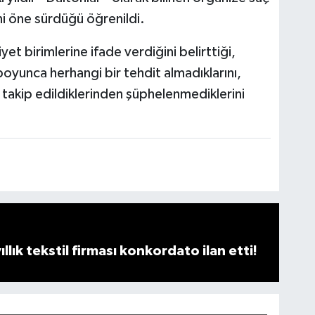
ni öne sürdüğü öğrenildi.
t birimlerine ifade verdiğini belirttiği,
yunca herhangi bir tehdit almadıklarını,
 takip edildiklerinden şüphelenmediklerini
llık tekstil firması konkordato ilan etti!