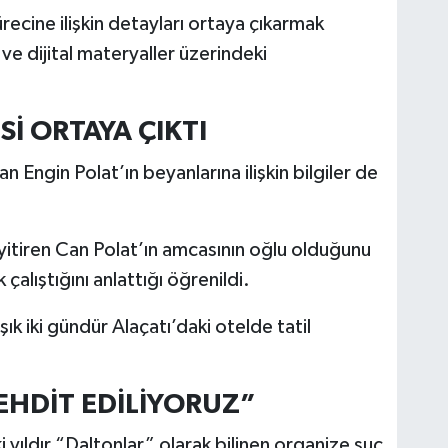
ürecine ilişkin detayları ortaya çıkarmak
ve dijital materyaller üzerindeki
Sİ ORTAYA ÇIKTI
 Engin Polat’ın beyanlarına ilişkin bilgiler de
 yitiren Can Polat’ın amcasının oğlu olduğunu
çalıştığını anlattığı öğrenildi.
ık iki gündür Alaçatı’daki otelde tatil
TEHDİT EDİLİYORUZ”
ki yıldır “Daltonlar” olarak bilinen organize suç