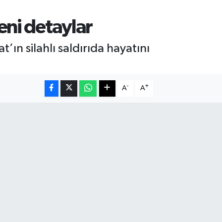
eni detaylar
’ın silahlı saldırıda hayatını
-
+
A
A