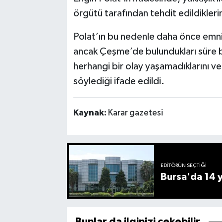
örgütü tarafından tehdit edildikleri
Polat’ın bu nedenle daha önce emniye
ancak Çeşme’de bulundukları süre bo
herhangi bir olay yaşamadıklarını ve
söylediği ifade edildi.
Kaynak:
Karar gazetesi
EDITÖRÜN SEÇTIĞI
Bursa'da 14 yı
Bunlar da ilginizi çekebilir