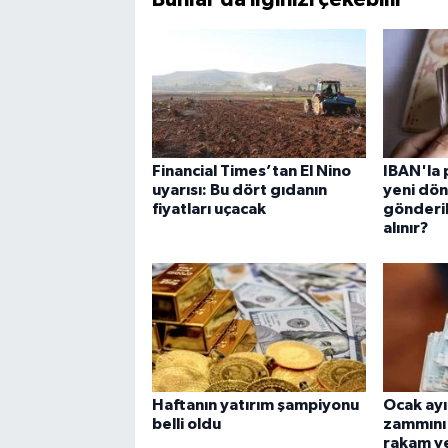
Financial Times’tan El Nino
IBAN'la 
uyarısı: Bu dört gıdanın
yeni dön
fiyatları uçacak
gönderil
alınır?
Haftanın yatırım şampiyonu
Ocak ayı
belli oldu
zammını 
rakam v