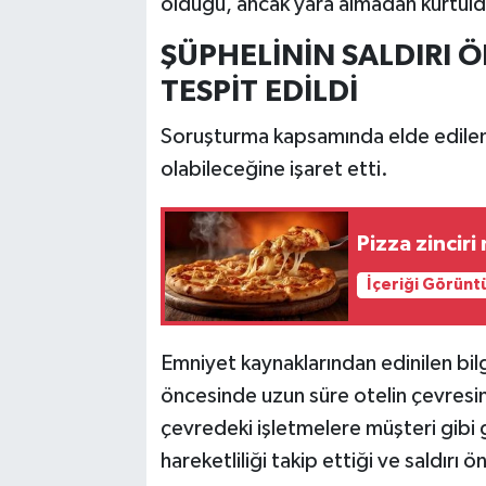
olduğu, ancak yara almadan kurtuld
ŞÜPHELİNİN SALDIRI Ö
TESPİT EDİLDİ
Soruşturma kapsamında elde edilen 
olabileceğine işaret etti.
Pizza zinciri 
İçeriği Görünt
Emniyet kaynaklarından edinilen bilg
öncesinde uzun süre otelin çevresin
çevredeki işletmelere müşteri gibi g
hareketliliği takip ettiği ve saldırı 