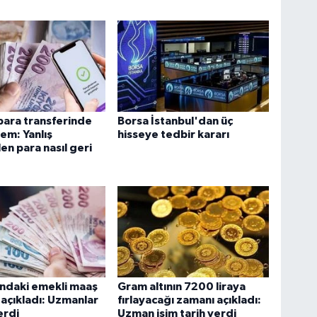
para transferinde
Borsa İstanbul'dan üç
em: Yanlış
hisseye tedbir kararı
en para nasıl geri
ndaki emekli maaş
Gram altının 7200 liraya
açıkladı: Uzmanlar
fırlayacağı zamanı açıkladı:
erdi
Uzman isim tarih verdi