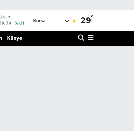
°
AR
29
Bursa
436
%0.18
O
510
%0.32
m
Künye
LİN
811
%0.38
 ALTIN
.55
%0.03
100
79
%-14
OIN
59,79
%1.11