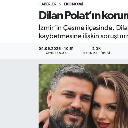
HABERLER
EKONOMI
Sağlık
Dilan Polat’ın koru
Spor
İzmir’in Çeşme ilçesinde, Dila
kaybetmesine ilişkin soruşturm
Teknoloji
04.06.2026 - 10:51
2 DK
Yaşam
YAYINLANMA
OKUNMA SÜRESI