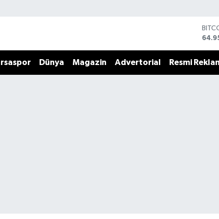
DOL
47,7
EUR
55,2
rsaspor
Dünya
Magazin
Advertorial
Resmi Rekla
STER
64,4
GRAM
6660
BİST
13.7
BITC
64.9