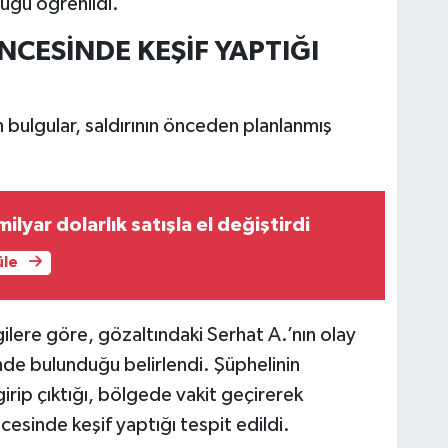
uğu öğrenildi.
NCESİNDE KEŞİF YAPTIĞI
bulgular, saldırının önceden planlanmış
milyar dolarlık satışla el değiştirdi
üle
ilere göre, gözaltındaki Serhat A.’nın olay
de bulunduğu belirlendi. Şüphelinin
irip çıktığı, bölgede vakit geçirerek
öncesinde keşif yaptığı tespit edildi.