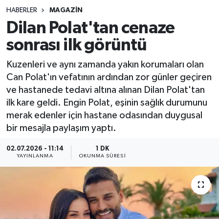
HABERLER
MAGAZIN
Sağlık
Dilan Polat'tan cenaze
sonrası ilk görüntü
Spor
Kuzenleri ve aynı zamanda yakın korumaları olan
Teknoloji
Can Polat'ın vefatının ardından zor günler geçiren
ve hastanede tedavi altına alınan Dilan Polat'tan
Yaşam
ilk kare geldi. Engin Polat, eşinin sağlık durumunu
merak edenler için hastane odasından duygusal
bir mesajla paylaşım yaptı.
02.07.2026 - 11:14
1 DK
YAYINLANMA
OKUNMA SÜRESI