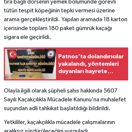
tıra bağlı dorsenin yemek bölümünde görevli
tütün tespit köpeğinin tepki vermesi üzerine
arama gerçekleştirildi. Yapılan aramada 18 karton
içerisinde toplam 180 paket gümrük kaçağı
sigara ele geçirildi.
Patnos'ta dolandırıcılar
yakalandı, yöntemleri
duyanları hayrete
düşürdü
Olayla ilgili olarak şüpheli şahıs hakkında 5607
Sayılı Kaçakçılıkla Mücadele Kanunu'na muhalefet
suçundan adli tahkikat başlatıldığı bildirildi.
Yetkililer, kaçakçılıkla mücadele çalışmalarının
aralıksız sürdürüleceğini vurguladı.