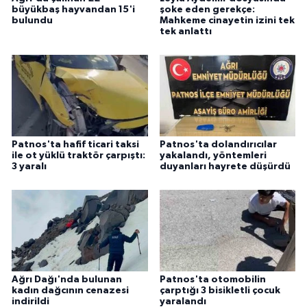
büyükbaş hayvandan 15'i
şoke eden gerekçe:
bulundu
Mahkeme cinayetin izini tek
tek anlattı
Patnos'ta hafif ticari taksi
Patnos'ta dolandırıcılar
ile ot yüklü traktör çarpıştı:
yakalandı, yöntemleri
3 yaralı
duyanları hayrete düşürdü
Ağrı Dağı'nda bulunan
Patnos'ta otomobilin
kadın dağcının cenazesi
çarptığı 3 bisikletli çocuk
indirildi
yaralandı