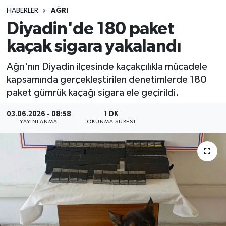
HABERLER
AĞRI
Sağlık
Diyadin'de 180 paket
kaçak sigara yakalandı
Spor
Ağrı'nın Diyadin ilçesinde kaçakçılıkla mücadele
Teknoloji
kapsamında gerçekleştirilen denetimlerde 180
paket gümrük kaçağı sigara ele geçirildi.
Yaşam
03.06.2026 - 08:58
1 DK
YAYINLANMA
OKUNMA SÜRESI