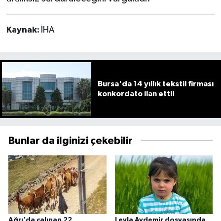
Kaynak:
İHA
Bursa'da 14 yıllık tekstil firması
konkordato ilan etti!
Bunlar da ilginizi çekebilir
Ağrı'da çalınan 22
Leyla Aydemir dosyasında