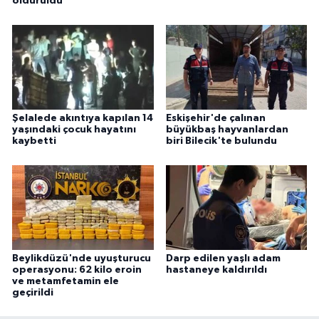
öldürüldü
Şelalede akıntıya kapılan 14
Eskişehir'de çalınan
yaşındaki çocuk hayatını
büyükbaş hayvanlardan
kaybetti
biri Bilecik'te bulundu
Beylikdüzü'nde uyuşturucu
Darp edilen yaşlı adam
operasyonu: 62 kilo eroin
hastaneye kaldırıldı
ve metamfetamin ele
geçirildi