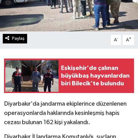
Paylaş
-
+
A
A
Eskişehir'de çalınan
büyükbaş hayvanlardan
biri Bilecik'te bulundu
Diyarbakır'da jandarma ekiplerince düzenlenen
operasyonlarda haklarında kesinleşmiş hapis
cezası bulunan 162 kişi yakalandı.
Diyarbakır İl Jandarma Komutanlığı, suçların