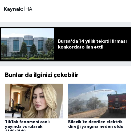
Kaynak:
İHA
Bursa'da 14 yıllık tekstil firması
konkordato ilan etti!
Bunlar da ilginizi çekebilir
TikTok fenomeni canlı
Bilecik'te devrilen elektrik
yayında vurularak
direği yangına neden oldu