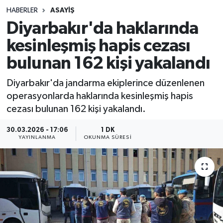
HABERLER
ASAYIŞ
Sağlık
Diyarbakır'da haklarında
kesinleşmiş hapis cezası
Spor
bulunan 162 kişi yakalandı
Teknoloji
Diyarbakır'da jandarma ekiplerince düzenlenen
Yaşam
operasyonlarda haklarında kesinleşmiş hapis
cezası bulunan 162 kişi yakalandı.
30.03.2026 - 17:06
1 DK
YAYINLANMA
OKUNMA SÜRESI