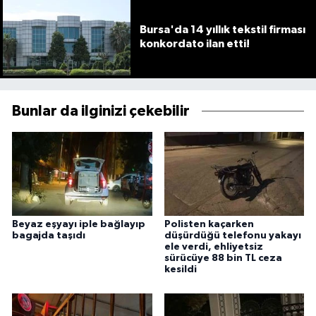
Bursa'da 14 yıllık tekstil firması
konkordato ilan etti!
Bunlar da ilginizi çekebilir
Beyaz eşyayı iple bağlayıp
Polisten kaçarken
bagajda taşıdı
düşürdüğü telefonu yakayı
ele verdi, ehliyetsiz
sürücüye 88 bin TL ceza
kesildi