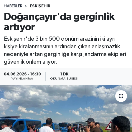
HABERLER
ESKIŞEHIR
Sağlık
Doğançayır'da gerginlik
artıyor
Spor
Eskişehir'de 3 bin 500 dönüm arazinin iki ayrı
Teknoloji
kişiye kiralanmasının ardından çıkan anlaşmazlık
nedeniyle artan gerginliğe karşı jandarma ekipleri
Yaşam
güvenlik önlem alıyor.
04.06.2026 - 16:30
1 DK
YAYINLANMA
OKUNMA SÜRESI