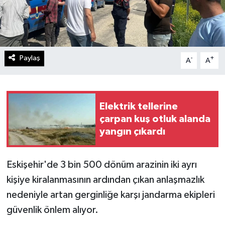
Paylaş
-
+
A
A
Elektrik tellerine
çarpan kuş otluk alanda
yangın çıkardı
Eskişehir'de 3 bin 500 dönüm arazinin iki ayrı
kişiye kiralanmasının ardından çıkan anlaşmazlık
nedeniyle artan gerginliğe karşı jandarma ekipleri
güvenlik önlem alıyor.