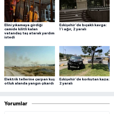
Elini yıkamaya girdiği
Eskişehir'de bıçaklı kavga:
camide kilitli kalan
1'i ağır, 2 yaralı
vatandaş taş atarak yardım
istedi
Elektrik tellerine çarpan kuş
Eskişehir'de korkutan kaza:
otluk alanda yangın çıkardı
2 yaralı
Yorumlar