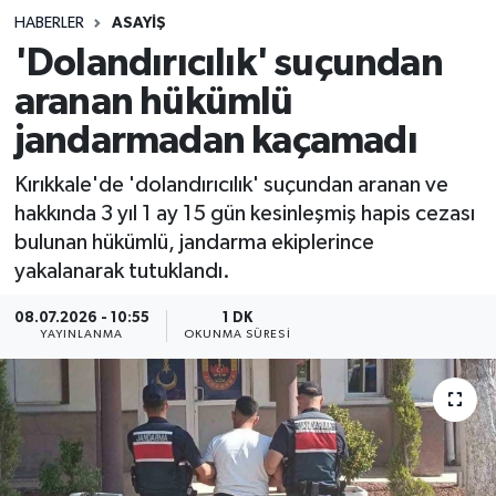
HABERLER
ASAYIŞ
Sağlık
'Dolandırıcılık' suçundan
aranan hükümlü
Spor
jandarmadan kaçamadı
Teknoloji
Kırıkkale'de 'dolandırıcılık' suçundan aranan ve
Yaşam
hakkında 3 yıl 1 ay 15 gün kesinleşmiş hapis cezası
bulunan hükümlü, jandarma ekiplerince
yakalanarak tutuklandı.
08.07.2026 - 10:55
1 DK
YAYINLANMA
OKUNMA SÜRESI