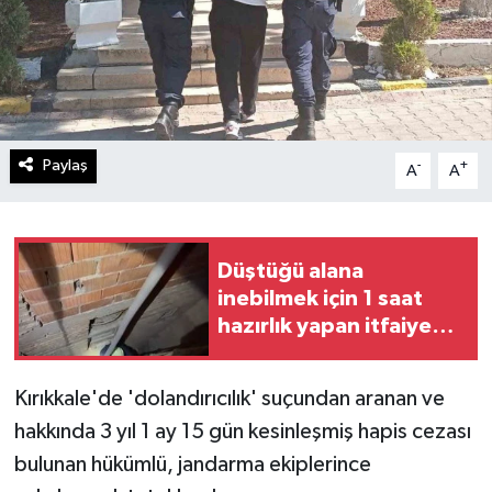
Paylaş
-
+
A
A
Düştüğü alana
inebilmek için 1 saat
hazırlık yapan itfaiye
ekibine kediden son
saniye sürprizi
Kırıkkale'de 'dolandırıcılık' suçundan aranan ve
hakkında 3 yıl 1 ay 15 gün kesinleşmiş hapis cezası
bulunan hükümlü, jandarma ekiplerince