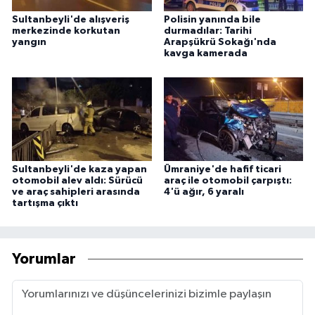
Sultanbeyli'de alışveriş
Polisin yanında bile
merkezinde korkutan
durmadılar: Tarihi
yangın
Arapşükrü Sokağı'nda
kavga kamerada
Sultanbeyli'de kaza yapan
Ümraniye'de hafif ticari
otomobil alev aldı: Sürücü
araç ile otomobil çarpıştı:
ve araç sahipleri arasında
4'ü ağır, 6 yaralı
tartışma çıktı
Yorumlar