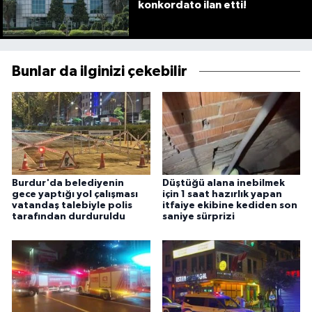
konkordato ilan etti!
Bunlar da ilginizi çekebilir
Burdur'da belediyenin
Düştüğü alana inebilmek
gece yaptığı yol çalışması
için 1 saat hazırlık yapan
vatandaş talebiyle polis
itfaiye ekibine kediden son
tarafından durduruldu
saniye sürprizi