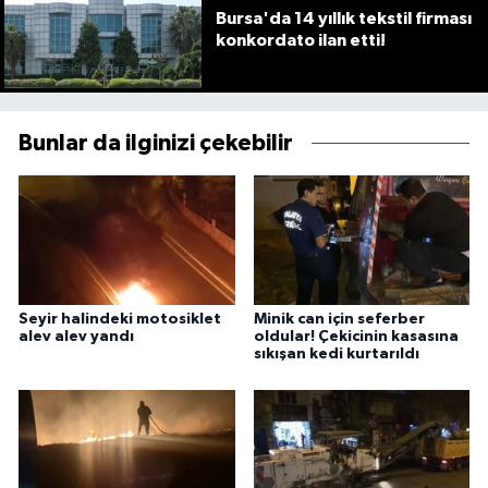
Bursa'da 14 yıllık tekstil firması
konkordato ilan etti!
Bunlar da ilginizi çekebilir
Seyir halindeki motosiklet
Minik can için seferber
alev alev yandı
oldular! Çekicinin kasasına
sıkışan kedi kurtarıldı