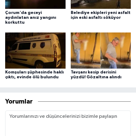
Çorum'da geceyi
Belediye ekipleri yeni asfalt
aydınlatan anız yangını
için eski asfaltı söküyor
korkuttu
Komşuları şüphesinde haklı
Tavşanı kesip derisini
çıktı, evinde ölü bulundu
yüzdü! Gözaltına alındı
Yorumlar