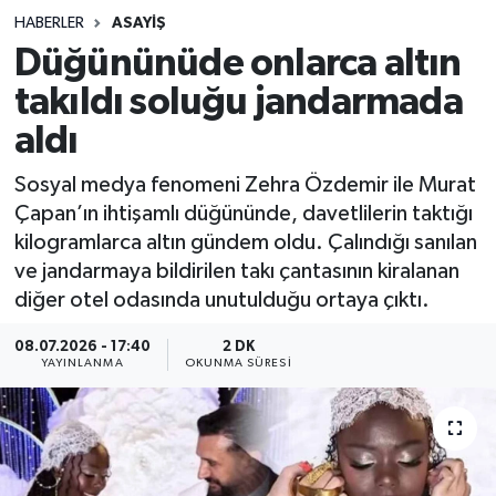
HABERLER
ASAYIŞ
Sağlık
Düğününüde onlarca altın
takıldı soluğu jandarmada
Spor
aldı
Teknoloji
Sosyal medya fenomeni Zehra Özdemir ile Murat
Yaşam
Çapan’ın ihtişamlı düğününde, davetlilerin taktığı
kilogramlarca altın gündem oldu. Çalındığı sanılan
ve jandarmaya bildirilen takı çantasının kiralanan
diğer otel odasında unutulduğu ortaya çıktı.
08.07.2026 - 17:40
2 DK
YAYINLANMA
OKUNMA SÜRESI