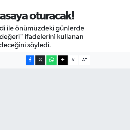
masaya oturacak!
di ile önümüzdeki günlerde
 değeri" ifadelerini kullanan
eceğini söyledi.
-
+
A
A