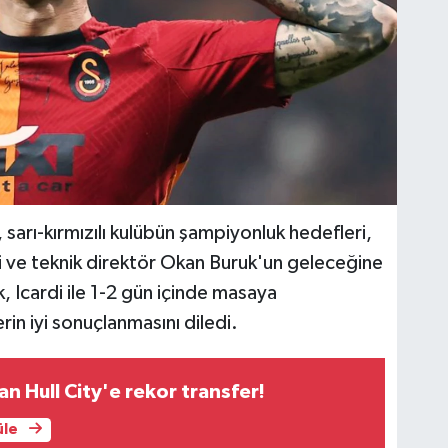
arı-kırmızılı kulübün şampiyonluk hedefleri,
i ve teknik direktör Okan Buruk'un geleceğine
, Icardi ile 1-2 gün içinde masaya
rin iyi sonuçlanmasını diledi.
dan Hull City'e rekor transfer!
üle