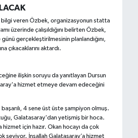
ILACAK
e bilgi veren Özbek, organizasyonun statta
amı üzerinde çalışıldığını belirten Özbek,
ünü gerçekleştirilmesinin planlandığını,
a çıkacaklarını aktardı.
eğine ilişkin soruyu da yanıtlayan Dursun
atasaray'a hizmet etmeye devam edeceğini
başarılı, 4 sene üst üste şampiyon olmuş.
ocuğu, Galatasaray'dan yetişmiş bir hoca.
 hizmet için hazır. Okan hocayı da çok
k seviyor. İnşallah Galatasaray’a hizmet