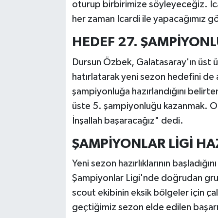
oturup birbirimize söyleyeceğiz. Ic
her zaman Icardi ile yapacağımız gö
HEDEF 27. ŞAMPİYON
Dursun Özbek, Galatasaray'ın üst 
hatırlatarak yeni sezon hedefini de a
şampiyonluğa hazırlandığını belirt
üste 5. şampiyonluğu kazanmak. Onu
İnşallah başaracağız" dedi.
ŞAMPİYONLAR LİGİ HAZ
Yeni sezon hazırlıklarının başladığı
Şampiyonlar Ligi'nde doğrudan grup
scout ekibinin eksik bölgeler için 
geçtiğimiz sezon elde edilen başarın