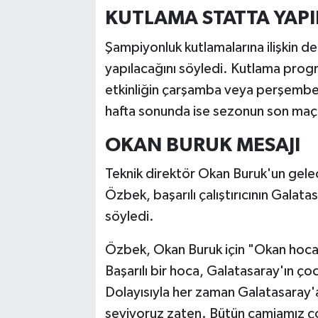
KUTLAMA STATTA YAP
Şampiyonluk kutlamalarına ilişkin d
yapılacağını söyledi. Kutlama progr
etkinliğin çarşamba veya perşembe g
hafta sonunda ise sezonun son maçın
OKAN BURUK MESAJI
Teknik direktör Okan Buruk'un gelec
Özbek, başarılı çalıştırıcının Gal
söyledi.
Özbek, Okan Buruk için "Okan hoca 
Başarılı bir hoca, Galatasaray'ın ç
Dolayısıyla her zaman Galatasaray'a
seviyoruz zaten. Bütün camiamız ço