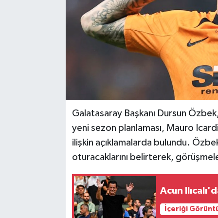
Galatasaray Başkanı Dursun Özbek, s
yeni sezon planlaması, Mauro Icard
ilişkin açıklamalarda bulundu. Özbek
oturacaklarını belirterek, görüşmele
Acun Ilıcalı'
İçeriği Görünt