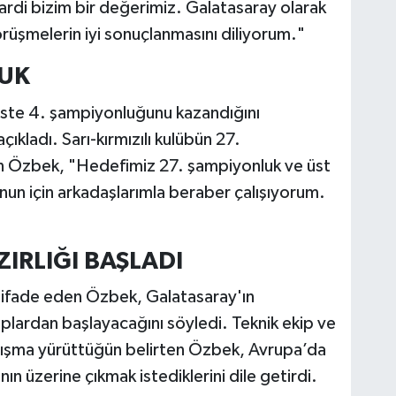
ardi bizim bir değerimiz. Galatasaray olarak
rüşmelerin iyi sonuçlanmasını diliyorum."
LUK
üste 4. şampiyonluğunu kazandığını
çıkladı. Sarı-kırmızılı kulübün 27.
en Özbek, "Hedefimiz 27. şampiyonluk ve üst
n için arkadaşlarımla beraber çalışıyorum.
IRLIĞI BAŞLADI
nı ifade eden Özbek, Galatasaray'ın
lardan başlayacağını söyledi. Teknik ekip ve
çalışma yürüttüğün belirten Özbek, Avrupa’da
ın üzerine çıkmak istediklerini dile getirdi.