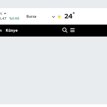
°
R
24
Bursa
71
%0.05
36
%0.18
m
Künye
İN
34
%0.22
ALTIN
23
%0.39
00
3
%0
IN
5,47
%0.66