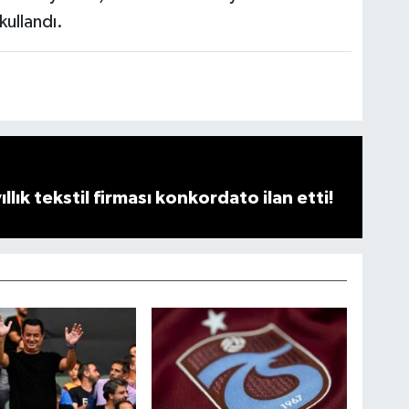
ullandı.
llık tekstil firması konkordato ilan etti!