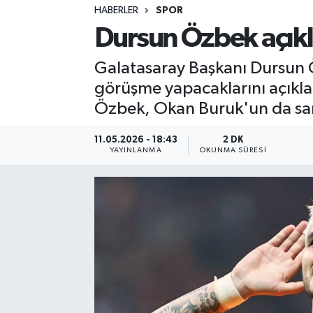
HABERLER
SPOR
Sağlık
Dursun Özbek açıkla
Spor
Galatasaray Başkanı Dursun 
görüşme yapacaklarını açıkladı
Teknoloji
Özbek, Okan Buruk'un da sarı
Yaşam
11.05.2026 - 18:43
2 DK
YAYINLANMA
OKUNMA SÜRESI