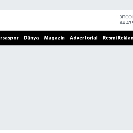
DOLA
47,59
EURO
55,13
rsaspor
Dünya
Magazin
Advertorial
Resmi Rekla
STERL
64,25
GRAM 
6518.
BİST1
13.70
BITCO
64.47