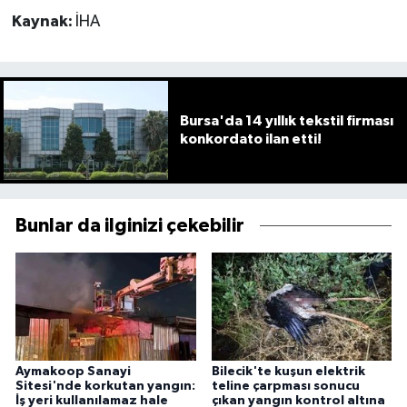
Kaynak:
İHA
Bursa'da 14 yıllık tekstil firması
konkordato ilan etti!
Bunlar da ilginizi çekebilir
Aymakoop Sanayi
Bilecik'te kuşun elektrik
Sitesi'nde korkutan yangın:
teline çarpması sonucu
İş yeri kullanılamaz hale
çıkan yangın kontrol altına