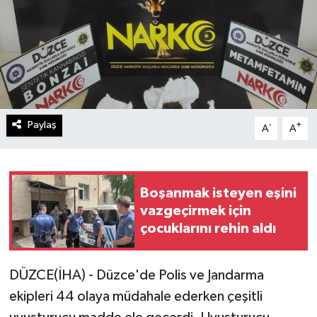
Paylaş
-
+
A
A
Boşanmak isteyen eşini
vazgeçirmek için
çocuklarını rehin aldı
DÜZCE(İHA) - Düzce'de Polis ve Jandarma
ekipleri 44 olaya müdahale ederken çeşitli