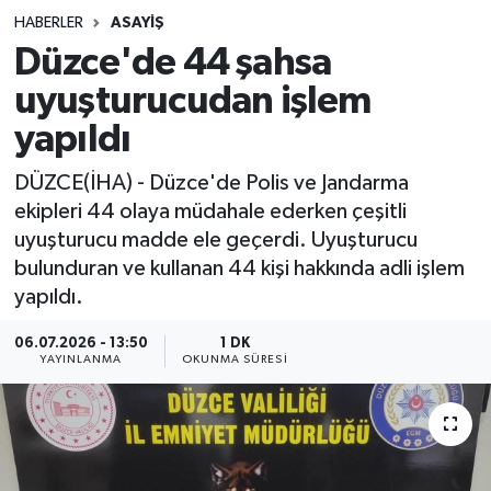
HABERLER
ASAYIŞ
Sağlık
Düzce'de 44 şahsa
uyuşturucudan işlem
Spor
yapıldı
Teknoloji
DÜZCE(İHA) - Düzce'de Polis ve Jandarma
Yaşam
ekipleri 44 olaya müdahale ederken çeşitli
uyuşturucu madde ele geçerdi. Uyuşturucu
bulunduran ve kullanan 44 kişi hakkında adli işlem
yapıldı.
06.07.2026 - 13:50
1 DK
YAYINLANMA
OKUNMA SÜRESI