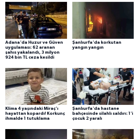
Adana'da Huzur ve Güven
Şanlıurfa'da korkutan
uygulaması: 62 aranan
yangın yangın
şahıs yakalandı, 3 milyon
924 bin TL ceza kesildi
Klima 4 yaşındaki Miraç'ı
Şanlıurfa'da hastane
hayattan kopardı! Korkunç
bahçesinde silahlı saldırı: 1'i
ihmalde 1 tutuklama
çocuk 2 yaralı