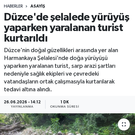
HABERLER
ASAYIŞ
Sağlık
Düzce'de şelalede yürüyüş
yaparken yaralanan turist
Spor
kurtarıldı
Teknoloji
Düzce'nin doğal güzellikleri arasında yer alan
Yaşam
Harmankaya Şelalesi'nde doğa yürüyüşü
yaparken yaralanan turist, sarp arazi şartları
nedeniyle sağlık ekipleri ve çevredeki
vatandaşların ortak çalışmasıyla kurtarılarak
tedavi altına alındı.
26.06.2026 - 14:12
1 DK
YAYINLANMA
OKUNMA SÜRESI