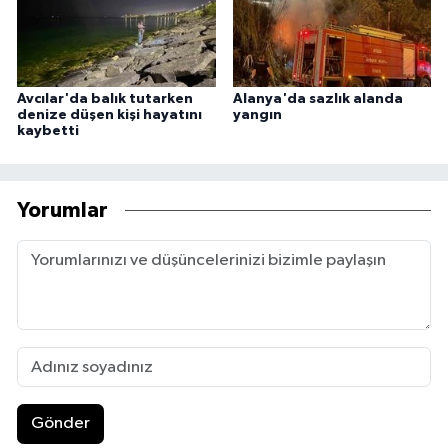
Avcılar'da balık tutarken
Alanya'da sazlık alanda
denize düşen kişi hayatını
yangın
kaybetti
Yorumlar
Gönder