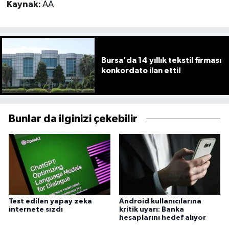
Kaynak:
AA
Bursa'da 14 yıllık tekstil firması
konkordato ilan etti!
Bunlar da ilginizi çekebilir
Test edilen yapay zeka
Android kullanıcılarına
internete sızdı
kritik uyarı: Banka
hesaplarını hedef alıyor