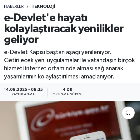
HABERLER
TEKNOLOJI
Sağlık
e-Devlet'e hayatı
kolaylaştıracak yenilikler
Spor
geliyor
Teknoloji
e-Devlet Kapısı baştan aşağı yenileniyor.
Yaşam
Getirilecek yeni uygulamalar ile vatandaşın birçok
hizmeti internet ortamında alması sağlanarak
yaşamlarının kolaylaştırılması amaçlanıyor.
14.09.2025 - 09:35
4 DK
YAYINLANMA
OKUNMA SÜRESI