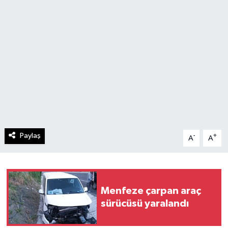
Paylaş
-
+
A
A
Menfeze çarpan araç
sürücüsü yaralandı