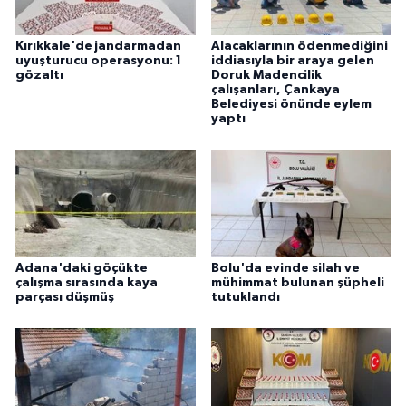
Kırıkkale'de jandarmadan
Alacaklarının ödenmediğini
uyuşturucu operasyonu: 1
iddiasıyla bir araya gelen
gözaltı
Doruk Madencilik
çalışanları, Çankaya
Belediyesi önünde eylem
yaptı
Adana'daki göçükte
Bolu'da evinde silah ve
çalışma sırasında kaya
mühimmat bulunan şüpheli
parçası düşmüş
tutuklandı