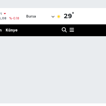
°
IN
29
Bursa
4,08
%-0.18
R
36
%0.18
m
Künye
10
%0.32
İN
1
%0.38
ALTIN
55
%0.03
00
%-14