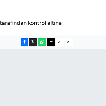
 tarafından kontrol altına
-
+
A
A