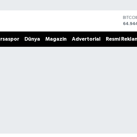
BITCO
64.94
DOLA
47,74
rsaspor
Dünya
Magazin
Advertorial
Resmi Rekla
EURO
55,25
STERL
64,481
GRAM 
6660.
BİST1
13.779