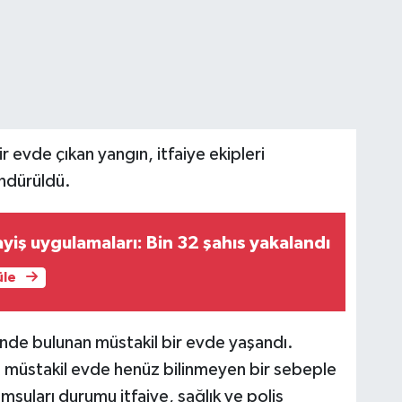
r evde çıkan yangın, itfaiye ekipleri
öndürüldü.
ayiş uygulamaları: Bin 32 şahıs yakalandı
üle
i'nde bulunan müstakil bir evde yaşandı.
it müstakil evde henüz bilinmeyen bir sebeple
mşuları durumu itfaiye, sağlık ve polis