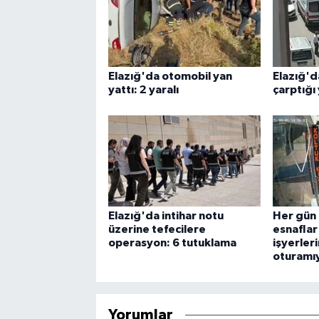
Elazığ'da otomobil yan
Elazığ'd
yattı: 2 yaralı
çarptığı
Elazığ'da intihar notu
Her gün 
üzerine tefecilere
esnafla
operasyon: 6 tutuklama
işyerler
oturamı
Yorumlar