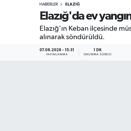
HABERLER
ELAZIĞ
Sağlık
Elazığ'da ev yangın
Spor
Elazığ'ın Keban ilçesinde müst
alınarak söndürüldü.
Teknoloji
07.06.2026 - 15:31
1 DK
Yaşam
YAYINLANMA
OKUNMA SÜRESI