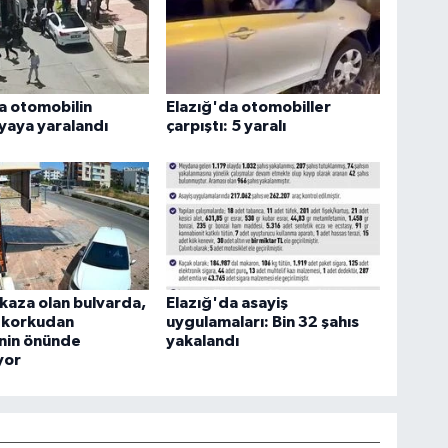
a otomobilin
Elazığ'da otomobiller
 yaya yaralandı
çarpıştı: 5 yaralı
kaza olan bulvarda,
Elazığ'da asayiş
r korkudan
uygulamaları: Bin 32 şahıs
inin önünde
yakalandı
yor