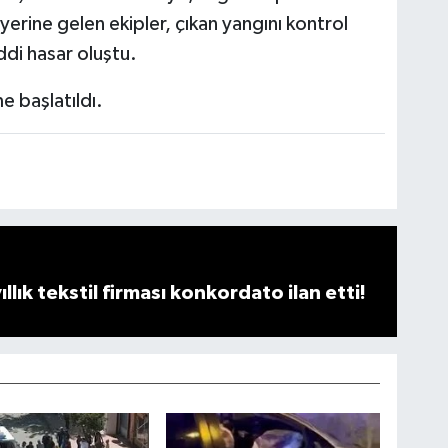
 yerine gelen ekipler, çıkan yangını kontrol
di hasar oluştu.
me başlatıldı.
llık tekstil firması konkordato ilan etti!