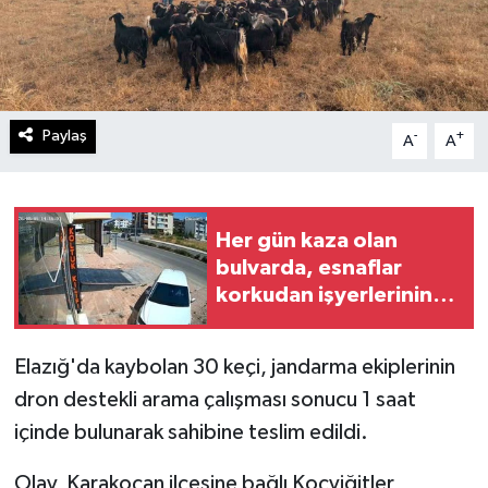
Paylaş
-
+
A
A
Her gün kaza olan
bulvarda, esnaflar
korkudan işyerlerinin
önünde oturamıyor
Elazığ'da kaybolan 30 keçi, jandarma ekiplerinin
dron destekli arama çalışması sonucu 1 saat
içinde bulunarak sahibine teslim edildi.
Olay, Karakoçan ilçesine bağlı Koçyiğitler