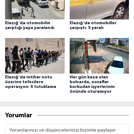
Elazığ'da otomobilin
Elazığ'da otomobiller
çarptığı yaya yaralandı
çarpıştı: 5 yaralı
Elazığ'da intihar notu
Her gün kaza olan
üzerine tefecilere
bulvarda, esnaflar
operasyon: 6 tutuklama
korkudan işyerlerinin
önünde oturamıyor
Yorumlar