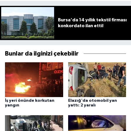
Bursa'da 14 yıllık tekstil firması
konkordato ilan etti!
Bunlar da ilginizi çekebilir
İş yeri önünde korkutan
Elazığ'da otomobil yan
yangın
yattı: 2 yaralı