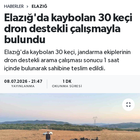
HABERLER
ELAZIĞ
Sağlık
Elazığ'da kaybolan 30 keçi
dron destekli çalışmayla
Spor
bulundu
Teknoloji
Elazığ'da kaybolan 30 keçi, jandarma ekiplerinin
Yaşam
dron destekli arama çalışması sonucu 1 saat
içinde bulunarak sahibine teslim edildi.
08.07.2026 - 21:47
1 DK
YAYINLANMA
OKUNMA SÜRESI