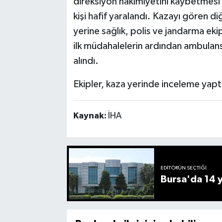
direksiyon hakimiyetini kaybetmesi 
kişi hafif yaralandı. Kazayı gören d
yerine sağlık, polis ve jandarma ekipl
ilk müdahalelerin ardından ambulansl
alındı.
Ekipler, kaza yerinde inceleme yapt
Kaynak:
İHA
EDITÖRÜN SEÇTIĞI
Bursa'da 14 yı