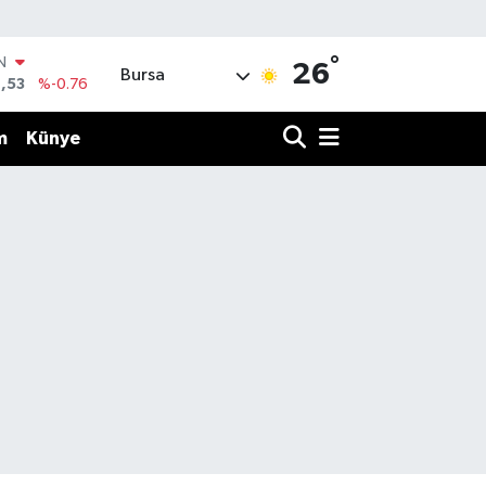
°
IN
26
Bursa
,53
%-0.76
R
3
%0.16
m
Künye
17
%-0.02
N
63
%0.07
ALTIN
1
%1.44
0
%70