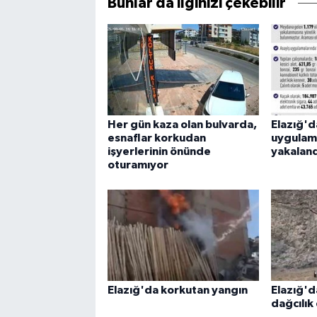
Bunlar da ilginizi çekebilir
Her gün kaza olan bulvarda,
Elazığ'd
esnaflar korkudan
uygulama
işyerlerinin önünde
yakaland
oturamıyor
Elazığ'da korkutan yangın
Elazığ'da
dağcılık