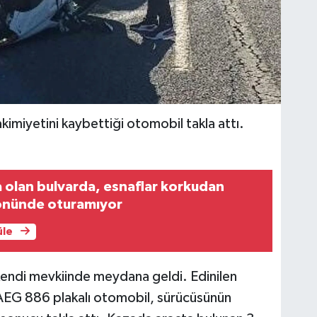
kimiyetini kaybettiği otomobil takla attı.
 olan bulvarda, esnaflar korkudan
 önünde oturamıyor
üle
kendi mevkiinde meydana geldi. Edinilen
 AEG 886 plakalı otomobil, sürücüsünün