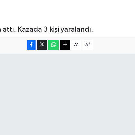
attı. Kazada 3 kişi yaralandı.
-
+
A
A