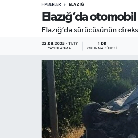
HABERLER
ELAZIĞ
Sağlık
Elazığ’da otomobil t
Spor
Elazığ’da sürücüsünün direksi
Teknoloji
23.09.2025 - 11:17
1 DK
YAYINLANMA
OKUNMA SÜRESI
Yaşam