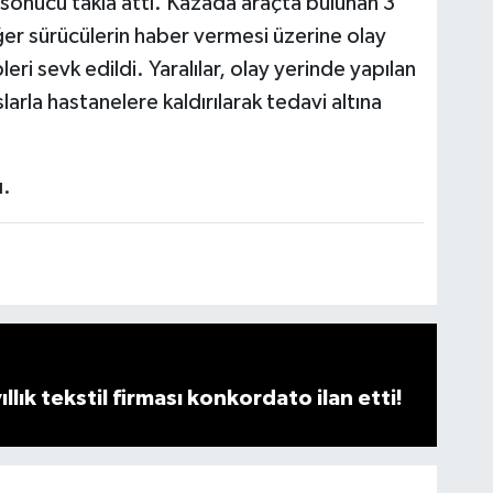
sonucu takla attı. Kazada araçta bulunan 3
iğer sürücülerin haber vermesi üzerine olay
eri sevk edildi. Yaralılar, olay yerinde yapılan
arla hastanelere kaldırılarak tedavi altına
ı.
llık tekstil firması konkordato ilan etti!