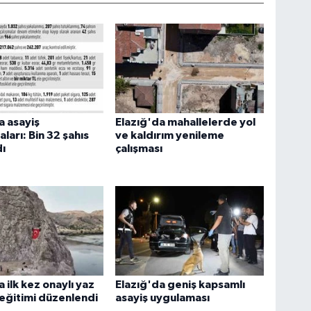
a asayiş
Elazığ'da mahallelerde yol
ları: Bin 32 şahıs
ve kaldırım yenileme
ı
çalışması
 ilk kez onaylı yaz
Elazığ'da geniş kapsamlı
 eğitimi düzenlendi
asayiş uygulaması