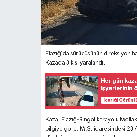
Elazığ’da sürücüsünün direksiyon ha
Kazada 3 kişi yaralandı.
Her gün kaza
işyerlerinin
İçeriği Görünt
Kaza, Elazığ-Bingöl karayolu Molla
bilgiye göre, M.Ş. idaresindeki 23