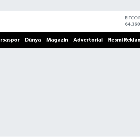
BITCO
64.360
DOLA
47,714
rsaspor
Dünya
Magazin
Advertorial
Resmi Rekla
EURO
55,03
STERLİ
64,24
GRAM 
6574.8
BİST10
13.799