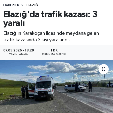
HABERLER
ELAZIĞ
Sağlık
Elazığ'da trafik kazası: 3
yaralı
Spor
Elazığ'ın Karakoçan ilçesinde meydana gelen
Teknoloji
trafik kazasında 3 kişi yaralandı.
Yaşam
07.05.2026 - 18:29
1 DK
YAYINLANMA
OKUNMA SÜRESI