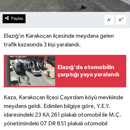
Paylaş
-
+
A
A
Elazığ'ın Karakoçan ilçesinde meydana gelen
trafik kazasında 3 kişi yaralandı.
Elazığ'da otomobilin
çarptığı yaya yaralandı
Kaza, Karakoçan İlçesi Çayırdam köyü mevkiinde
meydana geldi. Edinilen bilgiye göre, Y.E.Y.
idaresindeki 23 KA 261 plakalı otomobil ile M.Ç.
yönetimindeki 07 DR 851 plakalı otomobil