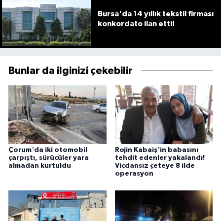
Bursa'da 14 yıllık tekstil firması
konkordato ilan etti!
Bunlar da ilginizi çekebilir
Çorum'da iki otomobil
Rojin Kabaiş'in babasını
çarpıştı, sürücüler yara
tehdit edenler yakalandı!
almadan kurtuldu
Vicdansız çeteye 8 ilde
operasyon