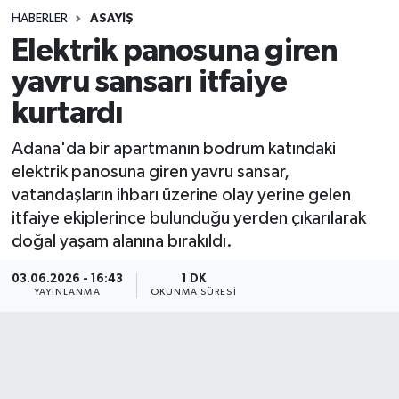
HABERLER
ASAYIŞ
Sağlık
Elektrik panosuna giren
yavru sansarı itfaiye
Spor
kurtardı
Teknoloji
Adana'da bir apartmanın bodrum katındaki
Yaşam
elektrik panosuna giren yavru sansar,
vatandaşların ihbarı üzerine olay yerine gelen
itfaiye ekiplerince bulunduğu yerden çıkarılarak
doğal yaşam alanına bırakıldı.
03.06.2026 - 16:43
1 DK
YAYINLANMA
OKUNMA SÜRESI