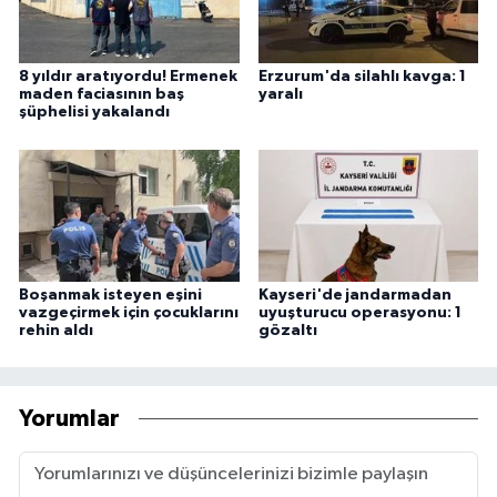
8 yıldır aratıyordu! Ermenek
Erzurum'da silahlı kavga: 1
maden faciasının baş
yaralı
şüphelisi yakalandı
Boşanmak isteyen eşini
Kayseri'de jandarmadan
vazgeçirmek için çocuklarını
uyuşturucu operasyonu: 1
rehin aldı
gözaltı
Yorumlar