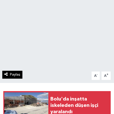
Paylaş
-
+
A
A
Bolu'da inşatta
iskeleden düşen işçi
yaralandı