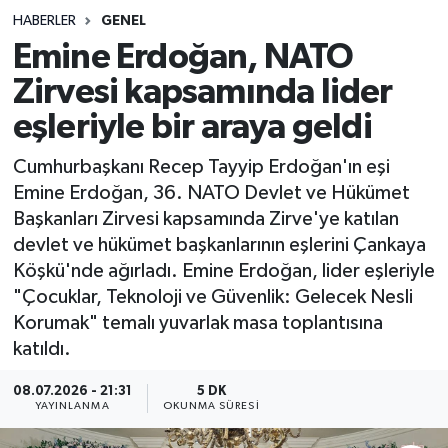
HABERLER
GENEL
Sağlık
Emine Erdoğan, NATO
Zirvesi kapsamında lider
Spor
eşleriyle bir araya geldi
Teknoloji
Cumhurbaşkanı Recep Tayyip Erdoğan'ın eşi
Yaşam
Emine Erdoğan, 36.⁠ NATO Devlet ve Hükümet
Başkanları Zirvesi kapsamında Zirve'ye katılan
devlet ve hükümet başkanlarının eşlerini Çankaya
Köşkü'nde ağırladı. Emine Erdoğan, lider eşleriyle
"Çocuklar, Teknoloji ve Güvenlik: Gelecek Nesli
Korumak" temalı yuvarlak masa toplantısına
katıldı.
08.07.2026 - 21:31
5 DK
YAYINLANMA
OKUNMA SÜRESI