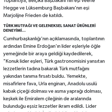
Toplantıya, Belçika Başbakanı'nın eşi Veerle
Hegge ve Lüksemburg Başbakanı'nın eşi
Marjolijne Frieden de katıldı.
TÜRK MUTFAĞI VE GELENEKSEL SANAT ÜRÜNLERİ
DENEYİMİ...
Cumhurbaşkanlığı'nın açıklamasında, toplantının
ardından Emine Erdoğan'ın lider eşleriyle öğle
yemeğinde bir araya geldiği kaydedilerek,
"Konuk lider eşleri, Türk gastronomisini yansıtan
lezzetlerin tadına bakarak Türk mutfağını
yakından tanıma fırsatı buldu. Yemekte,
misafirlere fava, Urla enginarı, Anadolu usulü
kabak çiçeği dolması ve asma yaprağı dolması,
keşkek ile Emiralem çileğinin de aralarında
bulunduğu eşsiz lezzetler ikram edildi. Lider