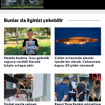
Bunlar da ilginizi çekebilir
Hamile kadına 'boş gebelik'
Çölün ortasında alevler
raporu verildi! Gerçek
içinde bir obruk: Cehennem
böyle ortaya çıktı
kapısı 50 yıldır sönmedi
Doğal gazla çalışan
Rapçi Yüşa Keskin gözaltına