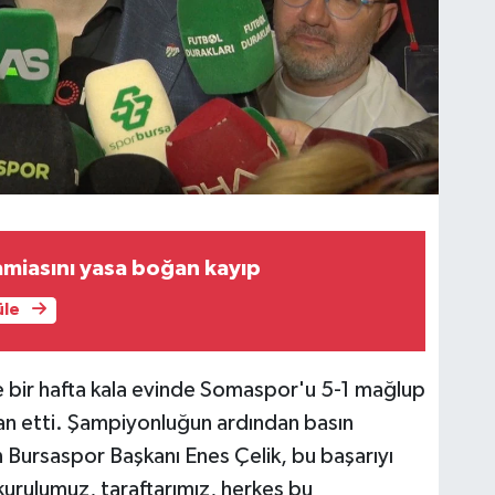
miasını yasa boğan kayıp
üle
e bir hafta kala evinde Somaspor'u 5-1 mağlup
an etti. Şampiyonluğun ardından basın
 Bursaspor Başkanı Enes Çelik, bu başarıyı
 kurulumuz, taraftarımız, herkes bu