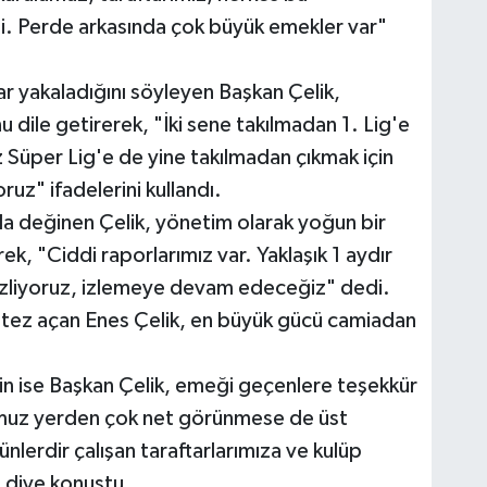
i. Perde arkasında çok büyük emekler var"
krar yakaladığını söyleyen Başkan Çelik,
 dile getirerek, "İki sene takılmadan 1. Lig'e
z Süper Lig'e de yine takılmadan çıkmak için
ruz" ifadelerini kullandı.
da değinen Çelik, yönetim olarak yoğun bir
rek, "Ciddi raporlarımız var. Yaklaşık 1 aydır
 izliyoruz, izlemeye devam edeceğiz" dedi.
antez açan Enes Çelik, en büyük gücü camiadan
in ise Başkan Çelik, emeği geçenlere teşekkür
umuz yerden çok net görünmese de üst
ünlerdir çalışan taraftarlarımıza ve kulüp
 diye konuştu.