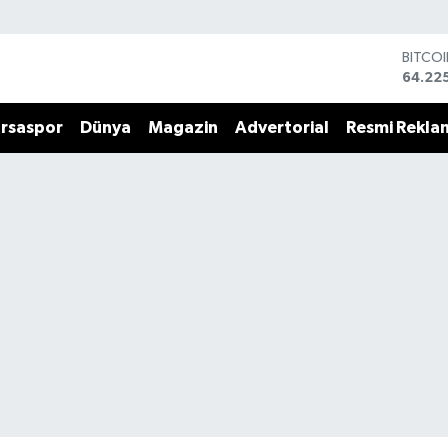
BITCO
64.22
DOLA
47,67
rsaspor
Dünya
Magazin
Advertorial
Resmi Rekla
EURO
55,04
STERL
64,21
GRAM 
6510.
BİST1
13.799