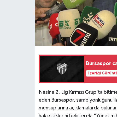
Bursaspor ca
İçeriği Görünt
Nesine 2. Lig Kırmızı Grup'ta bitim
eden Bursaspor, şampiyonluğunu il
mensuplarına açıklamalarda bulunan
hak ettiklerini belirterek, "Yönetim