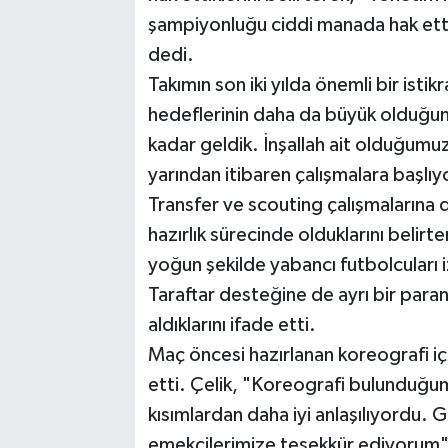
şampiyonluğu ciddi manada hak ett
dedi.
Takımın son iki yılda önemli bir isti
hedeflerinin daha da büyük olduğunu
kadar geldik. İnşallah ait olduğumu
yarından itibaren çalışmalara başlıyo
Transfer ve scouting çalışmalarına 
hazırlık sürecinde olduklarını belirte
yoğun şekilde yabancı futbolcuları
Taraftar desteğine de ayrı bir par
aldıklarını ifade etti.
Maç öncesi hazırlanan koreografi iç
etti. Çelik, "Koreografi bulunduğ
kısımlardan daha iyi anlaşılıyordu. G
emekçilerimize teşekkür ediyorum"