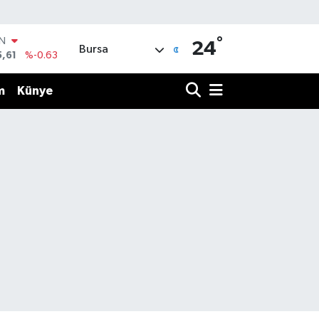
IN
°
24
Bursa
5,61
%-0.63
R
04
%0
m
Künye
06
%-0.08
İN
43
%0
ALTIN
40
%0.45
00
%70