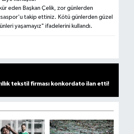
kür eden Başkan Çelik, zor günlerden
ursaspor'u takip ettiniz. Kötü günlerden güzel
ünleri yaşamayız" ifadelerini kullandı.
llık tekstil firması konkordato ilan etti!