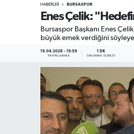
HABERLER
BURSASPOR
Sağlık
Enes Çelik: "Hedef
Spor
Bursaspor Başkanı Enes Çeli
büyük emek verdiğini söyleyer
Teknoloji
19.04.2026 - 19:59
1 DK
Yaşam
YAYINLANMA
OKUNMA SÜRESI