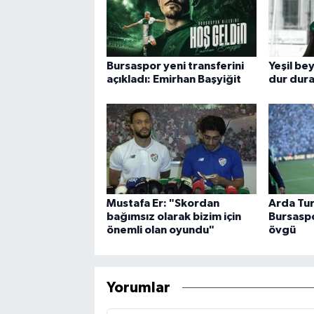
Bursaspor yeni transferini
Yeşil be
açıkladı: Emirhan Başyiğit
dur dura
Mustafa Er: "Skordan
Arda Tu
bağımsız olarak bizim için
Bursaspo
önemli olan oyundu"
övgü
Yorumlar