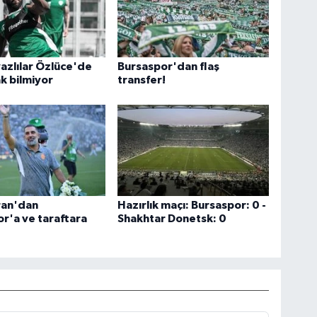
yazlılar Özlüce'de
Bursaspor'dan flaş
k bilmiyor
transfer!
ran'dan
Hazırlık maçı: Bursaspor: 0 -
r'a ve taraftara
Shakhtar Donetsk: 0