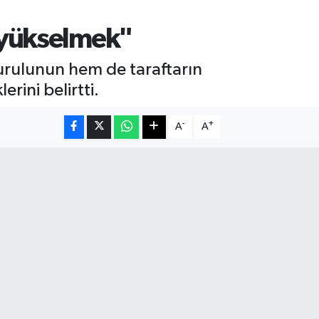
 yükselmek"
urulunun hem de taraftarın
rini belirtti.
-
+
A
A