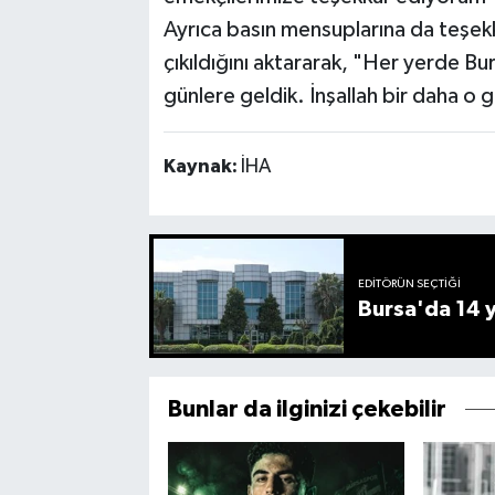
Ayrıca basın mensuplarına da teşek
çıkıldığını aktararak, "Her yerde B
günlere geldik. İnşallah bir daha o g
Kaynak:
İHA
EDITÖRÜN SEÇTIĞI
Bursa'da 14 yı
Bunlar da ilginizi çekebilir