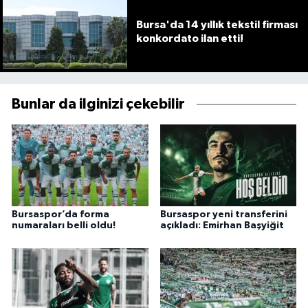
Bursa'da 14 yıllık tekstil firması
konkordato ilan etti!
Bunlar da ilginizi çekebilir
Bursaspor’da forma
Bursaspor yeni transferini
numaraları belli oldu!
açıkladı: Emirhan Başyiğit