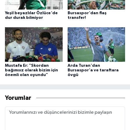
Yeşil beyazlılar Özlüce'de
Bursaspor'dan flaş
dur durak bilmiyor
transfer!
Mustafa Er: "Skordan
Arda Turan'dan
bağımsız olarak bizim için
Bursaspor'a ve taraftara
önemli olan oyundu"
övgü
Yorumlar