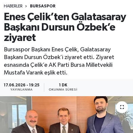
HABERLER
BURSASPOR
Sağlık
Enes Çelik’ten Galatasaray
Başkanı Dursun Özbek’e
Spor
ziyaret
Teknoloji
Bursaspor Başkanı Enes Çelik, Galatasaray
Yaşam
Başkanı Dursun Özbek’i ziyaret etti. Ziyaret
esnasında Çelik’e AK Parti Bursa Milletvekili
Mustafa Varank eşlik etti.
17.06.2026 - 19:25
1 DK
YAYINLANMA
OKUNMA SÜRESI