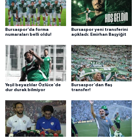
Bursaspor’da forma
Bursaspor yeni transferini
numaraları belli oldu!
açıkladı: Emirhan Başyiğit
Yeşil beyazlılar Özlüce'de
Bursaspor'dan flaş
dur durak bilmiyor
transfer!