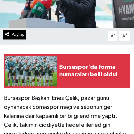
Paylaş
-
+
A
A
Bursaspor’da forma
numaraları belli oldu!
Bursaspor Başkanı Enes Çelik, pazar günü
oynanacak Somaspor maçı ve sezonun geri
kalanına dair kapsamlı bir bilgilendirme yaptı.
Çelik, takımın ciddiyetle hedefe ilerlediğini