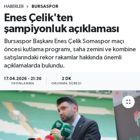
HABERLER
BURSASPOR
Sağlık
Enes Çelik'ten
şampiyonluk açıklaması
Spor
Bursaspor Başkanı Enes Çelik Somaspor maçı
Teknoloji
öncesi kutlama programı, saha zemini ve kombine
satışlarındaki rekor rakamlar hakkında önemli
Yaşam
açıklamalarda bulundu.
17.04.2026 - 21:30
2 DK
YAYINLANMA
OKUNMA SÜRESI