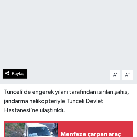
Paylaş
-
+
A
A
Tunceli'de engerek yılanı tarafından ısırılan şahıs,
jandarma helikopteriyle Tunceli Devlet
Hastanesi'ne ulaştırıldı.
Menfeze çarpan araç