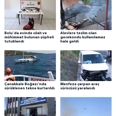
Bolu'da evinde silah ve
Alevlere teslim olan
mühimmat bulunan şüpheli
gecekondu kullanılamaz
tutuklandı
hale geldi
Çanakkale Boğazı'nda
Menfeze çarpan araç
sürüklenen tekne kurtarıldı
sürücüsü yaralandı