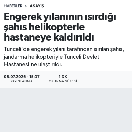
HABERLER
ASAYIŞ
Sağlık
Engerek yılanının ısırdığı
şahıs helikopterle
Spor
hastaneye kaldırıldı
Teknoloji
Tunceli'de engerek yılanı tarafından ısırılan şahıs,
Yaşam
jandarma helikopteriyle Tunceli Devlet
Hastanesi'ne ulaştırıldı.
08.07.2026 - 15:37
1 DK
YAYINLANMA
OKUNMA SÜRESI