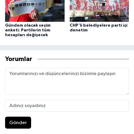
Gündem olacak seçim
CHP'li belediyelere parti içi
anketi: Partilerin tüm
denetim
hesapları değişecek
Yorumlar
Gönder