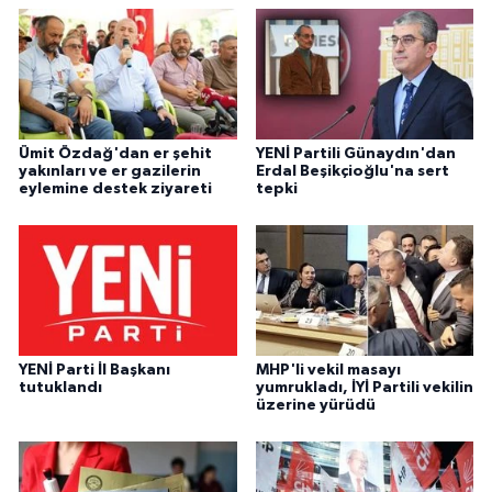
Ümit Özdağ'dan er şehit
YENİ Partili Günaydın'dan
yakınları ve er gazilerin
Erdal Beşikçioğlu'na sert
eylemine destek ziyareti
tepki
YENİ Parti İl Başkanı
MHP'li vekil masayı
tutuklandı
yumrukladı, İYİ Partili vekilin
üzerine yürüdü