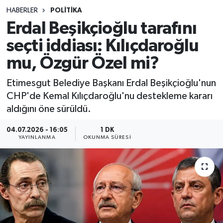
HABERLER
POLITIKA
Sağlık
Erdal Beşikçioğlu tarafını
seçti iddiası: Kılıçdaroğlu
Spor
mu, Özgür Özel mi?
Teknoloji
Etimesgut Belediye Başkanı Erdal Beşikçioğlu'nun
Yaşam
CHP'de Kemal Kılıçdaroğlu'nu destekleme kararı
aldığını öne sürüldü.
04.07.2026 - 16:05
1 DK
YAYINLANMA
OKUNMA SÜRESI