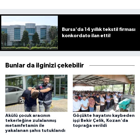
Bursa'da 14 yıllık tekstil firması
konkordato ilan etti!
Bunlar da ilginizi çekebilir
Akülü çocuk aracının
Göçükte hayatını kaybeden
tekerleğine zulalanmış
işçi Bekir Çelik, Kozan'da
metamfetamin ile
toprağa verildi
yakalanan şahıs tutuklandı