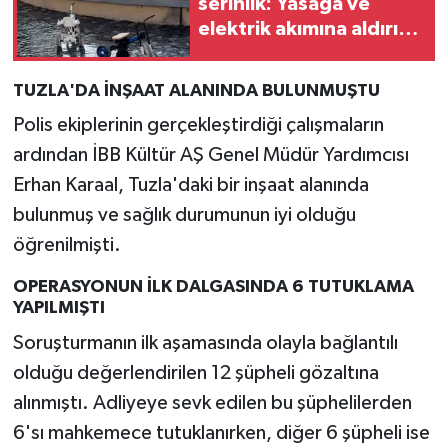
serinlik: Yasağa ve
elektrik akımına aldırış
etmeden süs
havuzunda yüzdüler
TUZLA'DA İNŞAAT ALANINDA BULUNMUŞTU
Polis ekiplerinin gerçekleştirdiği çalışmaların
ardından İBB Kültür AŞ Genel Müdür Yardımcısı
Erhan Karaal, Tuzla'daki bir inşaat alanında
bulunmuş ve sağlık durumunun iyi olduğu
öğrenilmişti.
OPERASYONUN İLK DALGASINDA 6 TUTUKLAMA
YAPILMIŞTI
Soruşturmanın ilk aşamasında olayla bağlantılı
olduğu değerlendirilen 12 şüpheli gözaltına
alınmıştı. Adliyeye sevk edilen bu şüphelilerden
6'sı mahkemece tutuklanırken, diğer 6 şüpheli ise