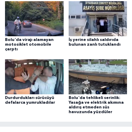
Bolu'da virajı alamayan
İş yerine silahlı saldırıda
motosiklet otomobile
bulunan zanlı tutuklandı
çarptı
Durdurdukları sürücüyü
Bolu'da tehlikeli serinlik:
defalarca yumrukladılar
Yasağa ve elektrik akımına
aldırış etmeden süs
havuzunda yüzdüler